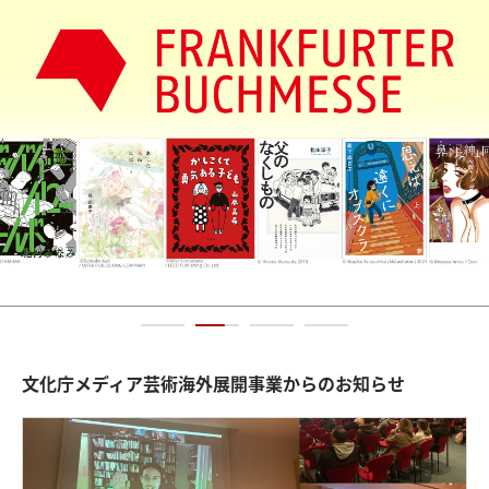
文化庁メディア芸術海外展開事業とは
参加フェスティバル
上映プログラム
クリエイターズ・ファイル
アニメーション
アート＆エンタテインメント
マンガ
アーカイブ
文化庁メディア芸術海外展開事業からのお知らせ
2020
2019
2018
2017
2016
2015
2014
2013