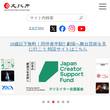
文化庁SNS
18歳以下無料！同伴者半額‼ 劇場へ舞台芸術を見
に行こう 特設サイトはこちら