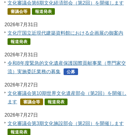
文化審議会第6期文化経済部会（第2回）を開催します
審議会等
報道発表
2026年7月31日
文化庁国立近現代建築資料館における企画展の御案内
報道発表
2026年7月31日
令和8年度緊急的文化遺産保護国際貢献事業（専門家交
流）実施委託業務の募集
公募
2026年7月27日
文化審議会第10期世界文化遺産部会（第2回）を開催し
ます
審議会等
報道発表
2026年7月27日
文化審議会第3期文化施設部会（第2回）を開催します
報道発表