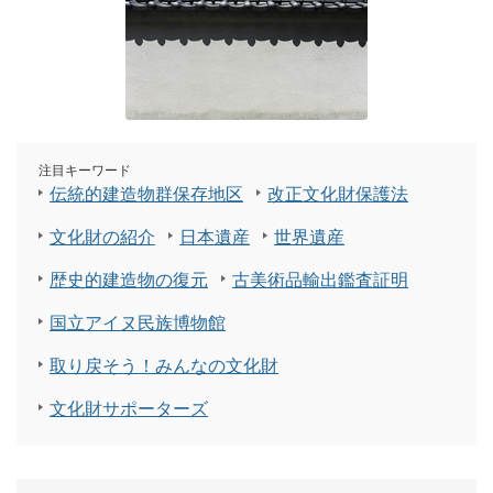
注目キーワード
伝統的建造物群保存地区
改正文化財保護法
文化財の紹介
日本遺産
世界遺産
歴史的建造物の復元
古美術品輸出鑑査証明
国立アイヌ民族博物館
取り戻そう！みんなの文化財
文化財サポーターズ