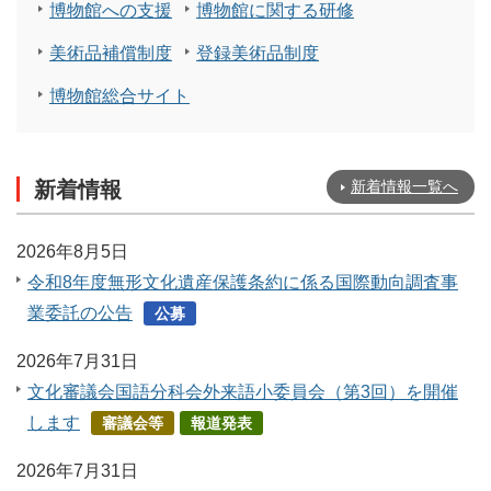
博物館への支援
博物館に関する研修
美術品補償制度
登録美術品制度
博物館総合サイト
新着情報
新着情報一覧へ
2026年8月5日
令和8年度無形文化遺産保護条約に係る国際動向調査事
業委託の公告
公募
2026年7月31日
文化審議会国語分科会外来語小委員会（第3回）を開催
します
審議会等
報道発表
2026年7月31日