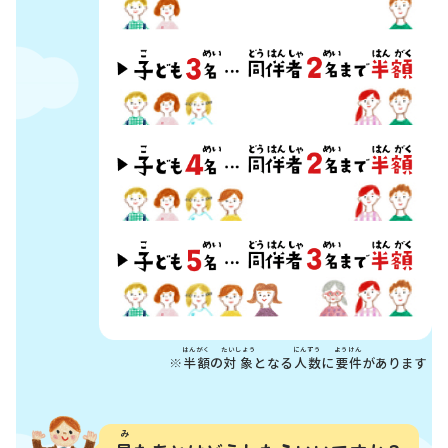
はんがく
たいしょう
にんずう
ようけん
※
半額
の
対象
となる
人数
に
要件
があります
み