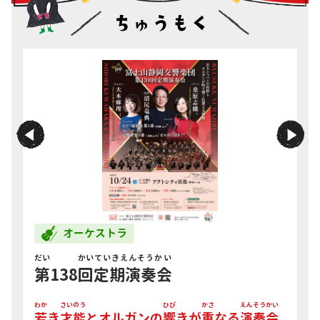
オーケストラ
ん
だい
かい
ていきえんそうかい
全
2
4
第
138
回
定期演奏会
ご
わか
さいのう
ひび
かさ
えんそうかい
若
き
才能
とオルガンの
響
きが
重
なる
演奏会