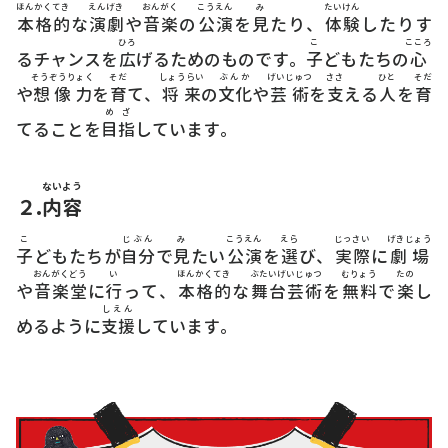
ほんかくてき
えんげき
おんがく
こうえん
み
たいけん
本格的
な
演劇
や
音楽
の
公演
を
見
たり、
体験
したりす
ひろ
こ
こころ
るチャンスを
広
げるためのものです。
子
どもたちの
心
そうぞうりょく
そだ
しょうらい
ぶんか
げいじゅつ
ささ
ひと
そだ
や
想像力
を
育
て、
将来
の
文化
や
芸術
を
支
える
人
を
育
めざ
てることを
目指
しています。
ないよう
２.
内容
こ
じぶん
み
こうえん
えら
じっさい
げきじょう
子
どもたちが
自分
で
見
たい
公演
を
選
び、
実際
に
劇場
おんがくどう
い
ほんかくてき
ぶたいげいじゅつ
むりょう
たの
や
音楽堂
に
行
って、
本格的
な
舞台芸術
を
無料
で
楽
し
しえん
めるように
支援
しています。