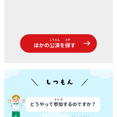
こうえん
さが
ほかの
公演
を
探
す
さんか
どうやって
参加
するのですか？