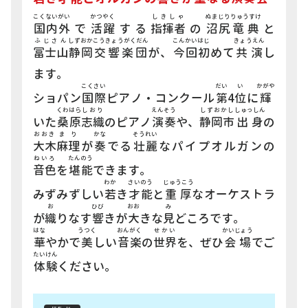
せ
こくないがい
かつやく
しきしゃ
ぬまじり
りゅうすけ
レ
国内外
で
活躍
する
指揮者
の
沼尻
竜典
と
ふじさん
しずおか
こうきょうがくだん
こんかい
はじ
きょうえん
富士山
静岡
交響楽団
が、
今回
初
めて
共演
し
つ
ます。
る
こくさい
だい
い
かがや
か
ショパン
国際
ピアノ・コンクール
第
4
位
に
輝
くわはら
しおり
えんそう
しずおかし
しゅっしん
いた
桑原
志織
のピアノ
演奏
や、
静岡市
出身
の
い
おおき
まり
かな
そうれい
えが
大木
麻理
が
奏
でる
壮麗
なパイプオルガンの
描
ねいろ
たんのう
音色
を
堪能
できます。
わか
さいのう
じゅうこう
が
ブ
みずみずしい
若
き
才能
と
重厚
なオーケストラ
お
ひび
おお
み
ダ
が
織
りなす
響
きが
大
きな
見
どころです。
はな
うつく
おんがく
せかい
かいじょう
華
やかで
美
しい
音楽
の
世界
を、ぜひ
会場
でご
たいけん
で
、
体験
ください。