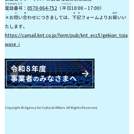
でんわばんごう
へいじつ
電話番号
：
0570-064-752
（
平日
10:00～17:00）
と
あ
かき
ねが
＊お
問
い
合
わせにつきましては、
下記
フォームよりお
願
いい
たします。
https://camail.knt.co.jp/form/pub/knt_ecc5/gekion_toia
wase_i
Copyright © Agency for Cultural Affairs. All Rights Reserved.