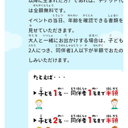
以降
に
生
まれた
方
）であれば、チケット
代
ぜんがくむりょう
は
全額無料
です。
とうじつ
ねんれい
かくにん
しょるい
イベントの
当日
、
年齢
を
確認
できる
書類
を
み
見
せていただきます。
おとな
いっしょ
で
ばあい
こ
大人
と
一緒
にお
出
かけする
場合
は、
子
ども
ふたり
どうはんしゃ
ひとり
いか
はんがく
2人
につき、
同伴者
1人
以下
が
半額
でおたの
しみいただけます。