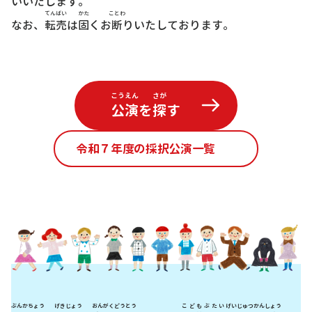
いいたします。
てんばい
かた
ことわ
なお、
転売
は
固
くお
断
りいたしております。
こうえん
さが
公演
を
探
す
令和７年度の採択公演一覧
ぶんかちょう
げきじょう
おんがくどう
とう
こども
ぶたい
げいじゅつ
かんしょう