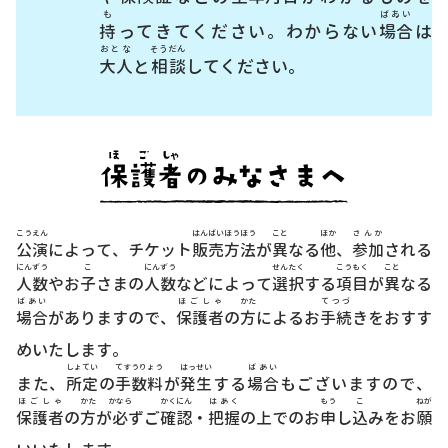
も
ばあい
持
ってきてください。わからない
場合
は
おとな
そうだん
大人
と
相談
してください。
こうえん
はんばいほうほう
こと
ほか
さんか
公演
によって、チケット
販売方法
が
異
なる
他
、
参加
される
にんずう
こ
にんずう
せんたく
こうもく
こと
人数
やお
子
さまの
人数
などによって
選択
する
項目
が
異
なる
ばあい
ほごしゃ
かた
てつづ
場合
がありますので、
保護者
の
方
によるお
手続
きをおすす
めいたします。
しょてい
てすうりょう
はっせい
ばあい
また、
所定
の
手数料
が
発生
する
場合
もございますので、
ほごしゃ
かた
かなら
かくにん
はあく
もう
こ
ねが
保護者
の
方
が
必
ずご
確認
・
把握
の上でのお
申
し
込
みをお
願