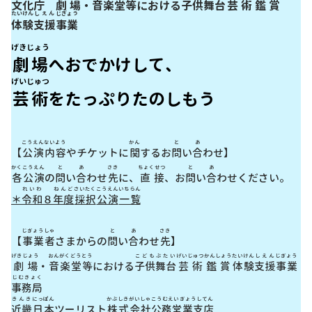
文化庁
劇場
・
音楽堂
等
における
子供
舞台
芸術
鑑賞
たいけん
しえん
じぎょう
体験
支援
事業
げきじょう
劇場
へおでかけして、
げいじゅつ
芸術
をたっぷりたのしもう
こうえん
ないよう
かん
と
あ
【
公演
内容
やチケットに
関
するお
問
い
合
わせ】
かく
こうえん
と
あ
さき
ちょくせつ
と
あ
各
公演
の
問
い
合
わせ
先
に、
直接
、お
問
い
合
わせください。
れいわ
ねんど
さいたく
こうえん
いちらん
＊
令和
８
年度
採択
公演
一覧
じぎょうしゃ
と
あ
さき
【
事業者
さまからの
問
い
合
わせ
先
】
げきじょう
おんがくどう
とう
こども
ぶたい
げいじゅつ
かんしょう
たいけん
しえん
じぎょう
劇場
・
音楽堂
等
における
子供
舞台
芸術
鑑賞
体験
支援
事業
じむきょく
事務局
きんき
にっぽん
かぶしきがいしゃ
こうむえいぎょうしてん
近畿
日本
ツーリスト
株式会社
公務営業支店