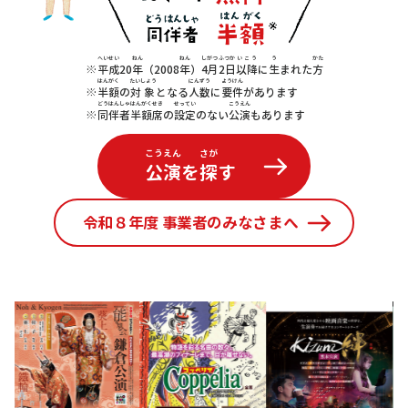
へいせい
ねん
ねん
しがつ
ふつか
いこう
う
かた
※
平成
20
年
（2008
年
）
4月
2日
以降
に
生
まれた
方
はんがく
たいしょう
にんずう
ようけん
※
半額
の
対象
となる
人数
に
要件
があります
どうはんしゃ
はんがく
せき
せってい
こうえん
※
同伴者
半額
席
の
設定
のない
公演
もあります
こうえん
さが
公演
を
探
す
令和８年度 事業者のみなさまへ