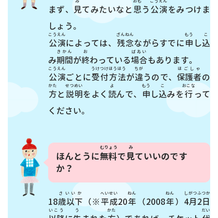
み
おも
こうえん
まず、
見
てみたいなと
思
う
公演
をみつけま
しょう。
こうえん
ざんねん
もう
こ
公演
によっては、
残念
ながらすでに
申
し
込
きかん
お
ばあい
み
期間
が
終
わっている
場合
もあります。
こうえん
うけつけほうほう
ちが
ほごしゃ
公演
ごとに
受付方法
が
違
うので、
保護者
の
かた
せつめい
よ
もう
こ
おこな
方
と
説明
をよく
読
んで、
申
し
込
みを
行
って
ください。
むりょう
み
ほんとうに
無料
で
見
ていいのです
か？
さいいか
へいせい
ねん
ねん
しがつ
ふつか
18
歳以下
（※
平成
20
年
（2008
年
）
4月
2日
いこう
う
かた
だい