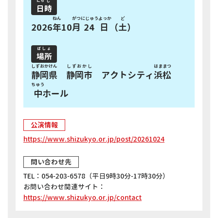
にち
じ
日
時
ねん
がつ
にじゅうよっか
ど
2026
年
10
月
24日
（
土
）
ばしょ
場所
しずおかけん
しずおかし
はままつ
静岡県
静岡市
アクトシティ
浜松
ちゅう
中
ホール
公演情報
ht
https://www.shizukyo.or.jp/post/20261024
za
st/
問い合わせ先
TEL：054-203-6578（平日9時30分-17時30分）
TE
お問い合わせ関連サイト：
受
https://www.shizukyo.or.jp/contact