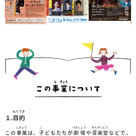
もくてき
１.
目的
じぎょう
こ
げきじょう
おんがくどう
この
事業
は、
子
どもたちが
劇場
や
音楽堂
などで、