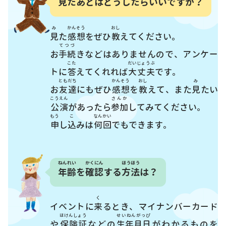
見
たあとはどうしたらいいですか？
み
かんそう
おし
見
た
感想
をぜひ
教
えてください。
てつづ
お
手続
きなどはありませんので、アンケー
こた
だいじょうぶ
トに
答
えてくれれば
大丈夫
です。
ともだち
かんそう
おし
み
お
友達
にもぜひ
感想
を
教
えて、また
見
たい
こうえん
さんか
公演
があったら
参加
してみてください。
もう
こ
なんかい
申
し
込
みは
何回
でもできます。
ねんれい
かくにん
ほうほう
年齢
を
確認
する
方法
は？
く
イベントに
来
るとき、マイナンバーカード
ほけんしょう
せいねんがっぴ
や
保険証
などの
生年月日
がわかるものを