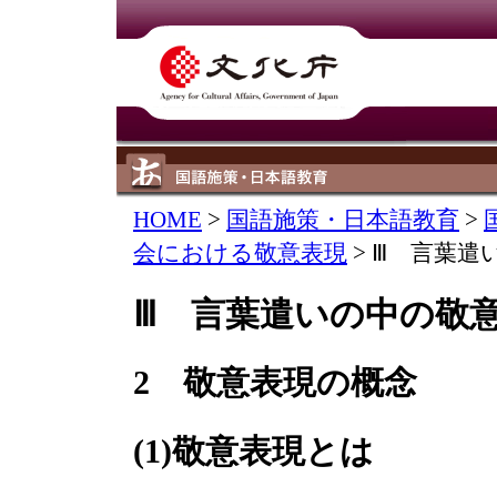
HOME
>
国語施策・日本語教育
>
会における敬意表現
> Ⅲ 言葉
Ⅲ 言葉遣いの中の敬
2 敬意表現の概念
(1)敬意表現とは