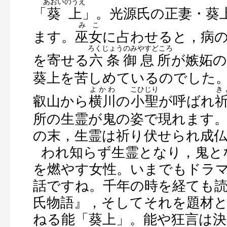
あおいのうえ
「
葵上
」。光源氏の正妻・葵
みこ
ます。
巫女
に占わせると，病
ろくじょうのみやすどころ
を寄せる
六条御息所
が嫉妬
葵上を苦しめているのでした
よかわ
こひじり
き
叡山から
横川
の
小聖
が呼ばれ
所の生霊が鬼の姿で現れます
の末，生霊は祈り伏せられ成
われ知らず生霊となり，鬼と
を燃やす女性。いまでもドラ
話ですね。千年の時を経ても
氏物語』，そしてそれを題材
ねる能「葵上」。能や狂言は