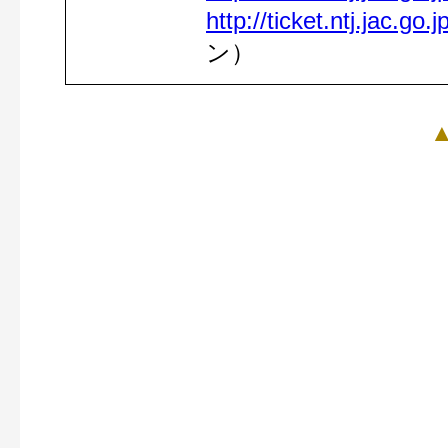
http://ticket.ntj.jac.go.
ン）