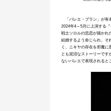
「バレエ・ブラン」が有
2024年4～5月に上演す
戦士ソロルの悲恋が描かれ
結婚するよう命じられ、そ
く、ニキヤの存在を邪魔に
とも泥沼なストーリーです
ないバレエで表現されると