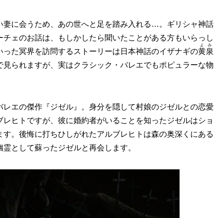
い妻に会うため、あの世へと足を踏み入れる…。ギリシャ神話
ーチェのお話は、もしかしたら聞いたことがある方もいらっし
よみ
いった冥界を訪問するストーリーは日本神話のイザナギの
黄泉
で見られますが、実はクラシック・バレエでもポピュラーな物
バレエの傑作『ジゼル』。身分を隠して村娘のジゼルとの恋愛
ブレヒトですが、彼に婚約者がいることを知ったジゼルはショ
ます。後悔に打ちひしがれたアルブレヒトは森の奥深くにある
幽霊として蘇ったジゼルと再会します。