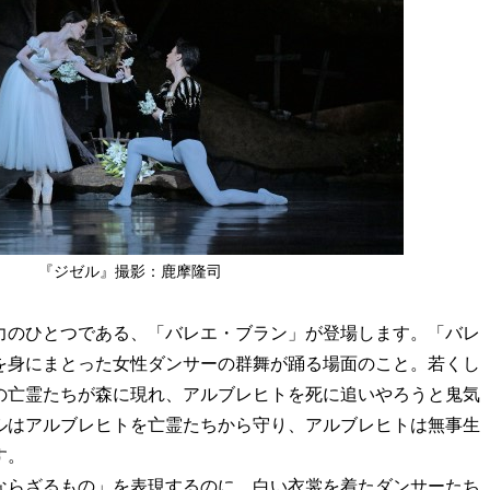
『ジゼル』撮影：鹿摩隆司
力のひとつである、「バレエ・ブラン」が登場します。「バレ
を身にまとった女性ダンサーの群舞が踊る場面のこと。若くし
の亡霊たちが森に現れ、アルブレヒトを死に追いやろうと鬼気
ルはアルブレヒトを亡霊たちから守り、アルブレヒトは無事生
す。
ならざるもの」を表現するのに、白い衣裳を着たダンサーたち