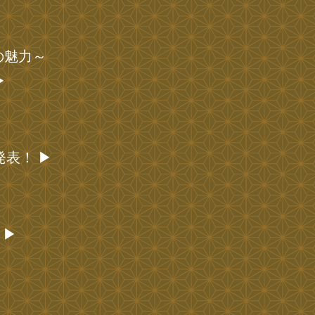
の魅力～
▶
表！ ▶
 ▶