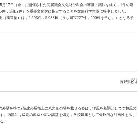
5月17日
（金）
に開催された同審議会文化財分科会の審議・議決を経て，1件の建
規6件，追加2件）を重要文化財に指定することを文部科学大臣に答申しました。
建造物）は，2,503件，5,083棟（うち国宝227件，290棟を含む。）となる予
まつ
長野県
松
の外壁を持つ2階建の屋根上に八角形の塔を載せる姿は，洋風を基調としつつ和風の
す。内部には級別の教室や広い講堂を備え，学校建築として先駆的な計画性を示し
る。