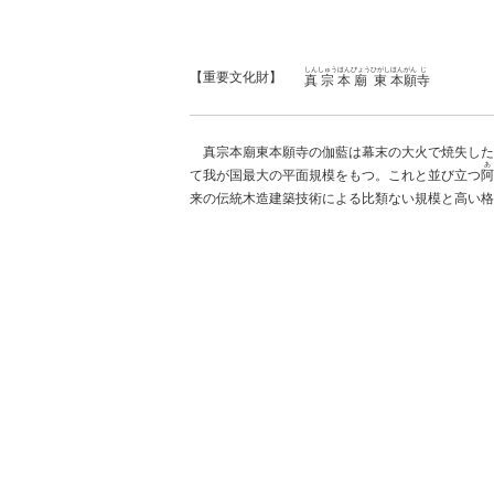
しん
しゅう
ほん
びょう
ひがし
ほん
がん
じ
【重要文化財】
真
宗
本
廟
東
本
願
寺
真宗本廟東本願寺の伽藍は幕末の大火で焼失した
あ
て我が国最大の平面規模をもつ。これと並び立つ
阿
来の伝統木造建築技術による比類ない規模と高い格