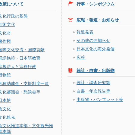
政策について
行事・シンポジウム
文化行政の基盤
広報・報道・お知らせ
芸術文化
報道発表
文化財
その他のお知らせ
著作権
日本文化の海外発信
国際文化交流・国際貢献
広報
国語施策・日本語教育
宗教法人と宗務行政
統計・白書・出版物
博物館
統計・調査研究等
各種助成金・支援制度一覧
白書・年次報告等
文化審議会・懇談会等
出版物・パンフレット等
日本博
食文化
文化観光
食文化推進本部・文化観光推
進本部