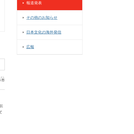
報道発表
その他のお知らせ
日本文化の海外発信
広報
もとし
本市
伝
て