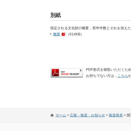
別紙
指定される文化財の概要，答申件数とそれを加え
概要
（614KB）
PDF形式を御覧いただくために
お持ちでない方は，
こちら
ホーム
>
広報・報道・お知らせ
>
報道発表
>
国