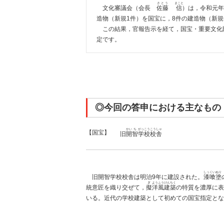
さとう
まこと
文化審議会（会長
佐藤
信
）は，令和元年
造物（新規1件）を国宝に，8件の建造物（新
この結果，官報告示を経て，国宝・重要文化財（
定です。
◎今回の答申における主なもの
かい
ち
がっこう
こうしゃ
【国宝】
旧
開
智
学校
校舎
しっくい
ぬり
旧開智学校校舎は明治9年に建設された。
漆喰
塗
ぎ
ようふう
けんちく
統意匠を織り交ぜて，
擬
洋風
建築
の特質を濃厚に表
いる。近代の学校建築として初めての国宝指定とな