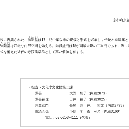
京都府京
ご
えい
どう
後に再興された。
御
影
堂
は17世紀中葉以来の規模と形式を継承し，伝統木造建築と
み
だ
どう
弥
陀
堂
は荘厳な内部空間を備える。御影堂門は我が国最大級の二重門である。近世
式を備えた近代の寺院建築群として高い価値を有する。
＜担当＞文化庁文化財第二課
課長
大野
彰子
（内線2873）
課長補佐
田井
祐子
（内線3025）
調査部門
長尾
充
，井川
博文
（内線2793）
審議会係
小島
学
，森
弓乃
（内線3160）
電話：03-5253-4111（代表）