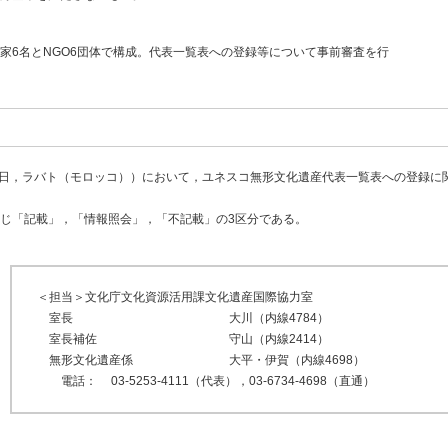
家6名とNGO6団体で構成。代表一覧表への登録等について事前審査を行
2月3日，ラバト（モロッコ））において，ユネスコ無形文化遺産代表一覧表への登録に
じ「記載」，「情報照会」，「不記載」の3区分である。
＜担当＞文化庁文化資源活用課文化遺産国際協力室
室長
大川（内線4784）
室長補佐
守山（内線2414）
無形文化遺産係
大平・伊賀（内線4698）
電話：
03-5253-4111（代表），03-6734-4698（直通）