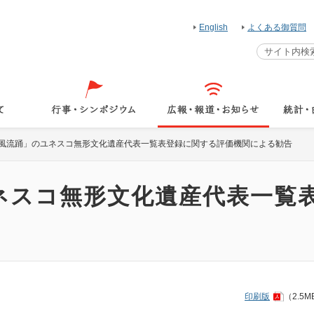
English
よくある御質問
風流踊」のユネスコ無形文化遺産代表一覧表登録に関する評価機関による勧告
ネスコ無形文化遺産代表一覧
印刷版
（2.5M