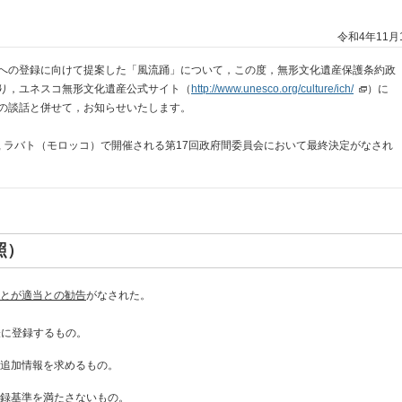
令和4年11月
への登録に向けて提案した「風流踊」について，この度，無形文化遺産保護条約政
り，ユネスコ無形文化遺産公式サイト（
http://www.unesco.org/culture/ich/
）に
の談話と併せて，お知らせいたします。
間, ラバト（モロッコ）で開催される第17回政府間委員会において最終決定がなされ
照）
とが適当との勧告
がなされた。
覧表に登録するもの。
国に追加情報を求めるもの。
）」：登録基準を満たさないもの。