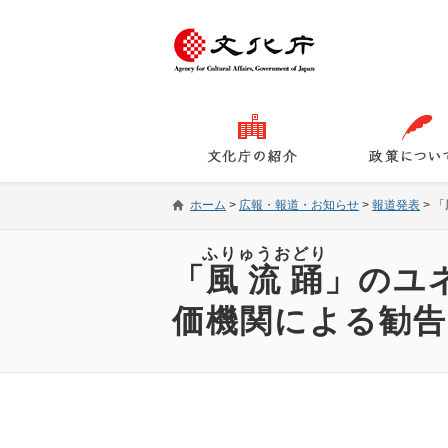
ホーム
>
広報・報道・お知らせ
>
報道発表
>
「
ふりゅうおどり
「
風流踊
」のユ
価機関による勧告