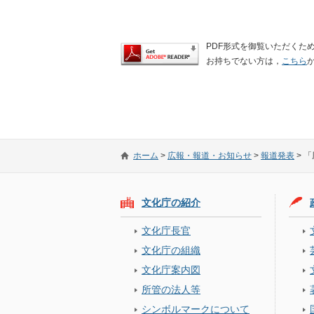
PDF形式を御覧いただくために
お持ちでない方は，
こちら
ホーム
>
広報・報道・お知らせ
>
報道発表
>
「
文化庁の紹介
文化庁長官
文化庁の組織
文化庁案内図
所管の法人等
シンボルマークについて