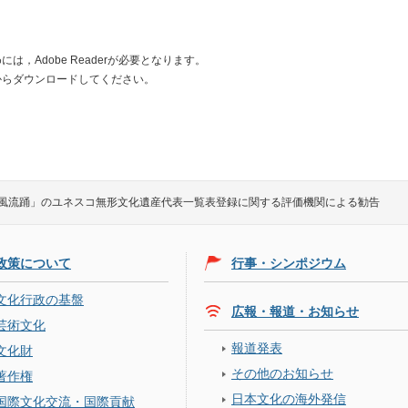
は，Adobe Readerが必要となります。
からダウンロードしてください。
風流踊」のユネスコ無形文化遺産代表一覧表登録に関する評価機関による勧告
政策について
行事・シンポジウム
文化行政の基盤
広報・報道・お知らせ
芸術文化
報道発表
文化財
その他のお知らせ
著作権
日本文化の海外発信
国際文化交流・国際貢献