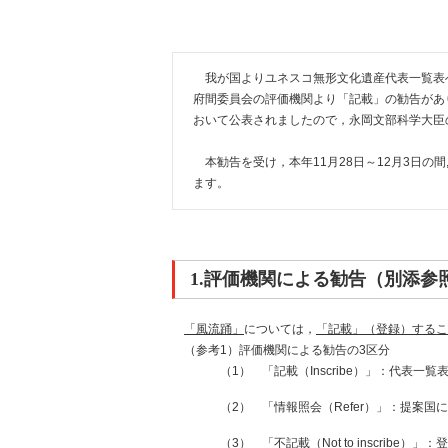
我が国よりユネスコ無形文化遺産代表一覧表
府間委員会の評価機関より「記載」の勧告があ
おいて公表されましたので，永岡文部科学大臣
本勧告を受け，本年11月28日～12月3日の
ます。
1.評価機関による勧告（別添参
「風流踊」
については，
「記載」（登録）するこ
（参考1）評価機関による勧告の3区分
（1）
「記載（Inscribe）」：代表一
（2）
「情報照会（Refer）」：提案
（3）
「不記載（Not to inscribe