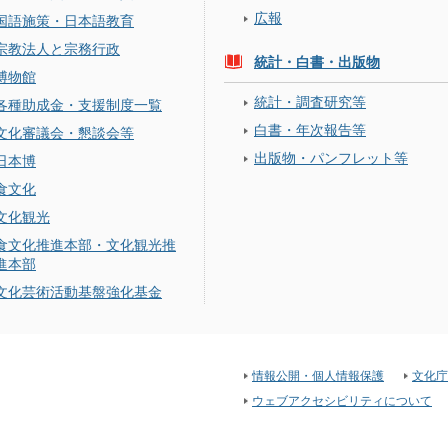
広報
国語施策・日本語教育
宗教法人と宗務行政
統計・白書・出版物
博物館
統計・調査研究等
各種助成金・支援制度一覧
白書・年次報告等
文化審議会・懇談会等
出版物・パンフレット等
日本博
食文化
文化観光
食文化推進本部・文化観光推
進本部
文化芸術活動基盤強化基金
情報公開・個人情報保護
文化庁
ウェブアクセシビリティについて