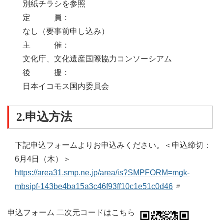
別紙チラシを参照
定
員
：
なし（要事前申し込み）
主
催
：
文化庁、文化遺産国際協力コンソーシアム
後
援
：
日本イコモス国内委員会
2.申込方法
下記申込フォームよりお申込みください。＜申込締切：
6月4日
（木）
＞
https://area31.smp.ne.jp/area/is?SMPFORM=mgk-
mbsipf-143be4ba15a3c46f93ff10c1e51c0d46
申込フォーム 二次元コードはこちら