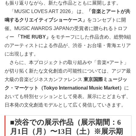
も振り返りながら、新たな作品とともに展開します。
「MUSIC LOVES ART 2026」 は、
「音楽とアートが共
鳴するクリエイティブショーケース」
をコンセプトに開
催。MUSIC AWARDS JAPANの受賞者に贈られるトロフ
ィー
「THE RUBY」
をモチーフにした作品含め、総勢9組
のアーティストによる作品が、渋谷・お台場・青海エリア
に出現します。
さらに、本プロジェクトの取り組みや「音楽×アート」
が切り拓く新たな文化創造の可能性については、アジア最
大級の音楽ビジネスカンファレンス
東京国際ミュージッ
ク・マーケット（Tokyo International Music Market）
に
おいても特別セッションとして発表。展示にとどまらず、
日本発の文化創造モデルとして広く発信していきます。
■渋谷での展示作品（展示期間：6
月1日
（月）
〜13日
（土）
※展示期