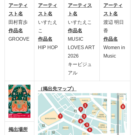
アーティ
アーティ
アーティス
アーティ
スト名
スト名
ト名
スト名
田村育歩
いすたえ
いすたえこ
渡辺 明日
作品名
こ
作品名
香
GROOVE
作品名
MUSIC
作品名
HIP HOP
LOVES ART
Women in
2026
Music
キービジュ
アル
（掲出先マップ）
掲出場所