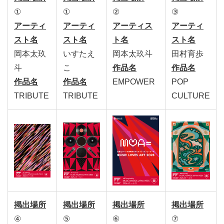
①
①
②
③
アーティ
アーティ
アーティス
アーティ
スト名
スト名
ト名
スト名
岡本太玖
いすたえ
岡本太玖斗
田村育歩
斗
こ
作品名
作品名
作品名
作品名
EMPOWER
POP
TRIBUTE
TRIBUTE
CULTURE
掲出場所
掲出場所
掲出場所
掲出場所
④
⑤
⑥
⑦