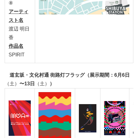
⑧
アーティ
スト名
渡辺 明日
香
作品名
SPIRIT
道玄坂・文化村通 街路灯フラッグ（展示期間：6月6日
（土）
〜13日
（土）
）