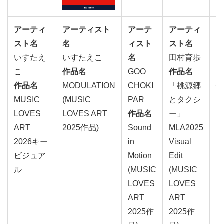
アーティ
アーティスト
アーテ
アーティ
ア
スト名
名
ィスト
スト名
ィ
いすたえ
いすたえこ
名
田村育歩
名
こ
作品名
GOO
作品名
m
作品名
MODULATION
CHOKI
「桃源郷
作
MUSIC
(MUSIC
PAR
とタクシ
St
LOVES
LOVES ART
作品名
ー」
Va
ART
2025作品)
Sound
MLA2025
2026キー
in
Visual
ビジュア
Motion
Edit
ル
(MUSIC
(MUSIC
LOVES
LOVES
ART
ART
2025作
2025作