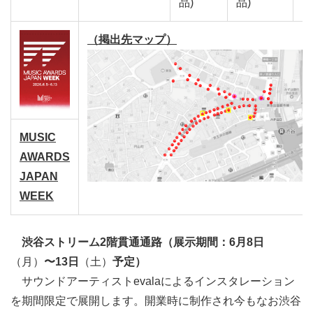
品)
品)
（掲出先マップ）
MUSIC
AWARDS
JAPAN
WEEK
渋谷ストリーム2階貫通通路（展示期間：6月8日
（月）
〜13日
（土）
予定）
サウンドアーティストevalaによるインスタレーション
を期間限定で展開します。開業時に制作され今もなお渋谷