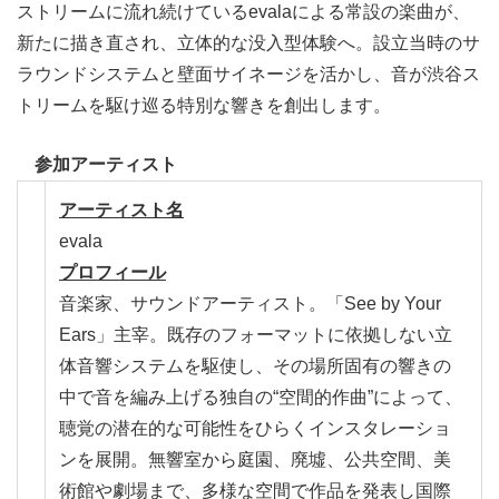
ストリームに流れ続けているevalaによる常設の楽曲が、
新たに描き直され、立体的な没入型体験へ。設立当時のサ
ラウンドシステムと壁面サイネージを活かし、音が渋谷ス
トリームを駆け巡る特別な響きを創出します。
参加アーティスト
アーティスト名
evala
プロフィール
音楽家、サウンドアーティスト。「See by Your
Ears」主宰。既存のフォーマットに依拠しない立
体音響システムを駆使し、その場所固有の響きの
中で音を編み上げる独自の“空間的作曲”によって、
聴覚の潜在的な可能性をひらくインスタレーショ
ンを展開。無響室から庭園、廃墟、公共空間、美
術館や劇場まで、多様な空間で作品を発表し国際