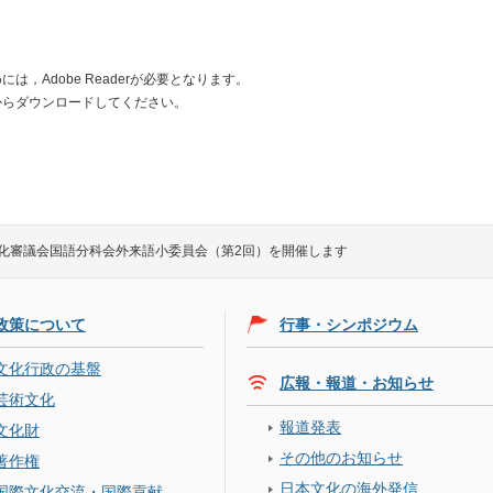
は，Adobe Readerが必要となります。
からダウンロードしてください。
化審議会国語分科会外来語小委員会（第2回）を開催します
政策について
行事・シンポジウム
文化行政の基盤
広報・報道・お知らせ
芸術文化
報道発表
文化財
その他のお知らせ
著作権
日本文化の海外発信
国際文化交流・国際貢献