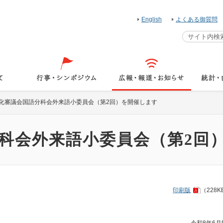
English
よくある御質問
化審議会国語分科会外来語小委員会（第2回）を開催します
科会外来語小委員会（第2回
印刷版
（228K