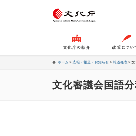
ホーム
>
広報・報道・お知らせ
>
報道発表
>
文
文化審議会国語分