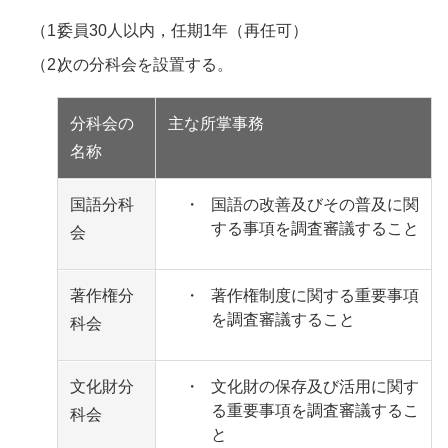
（1）
委員30人以内，任期1年（再任可）
（2）
次の分科会を設置する。
分科会の
主な所掌事務
名称
国語分科
・
国語の改善及びその普及に関
する事項を調査審議すること
会
著作権分
・
著作権制度に関する重要事項
を調査審議すること
科会
文化財分
・
文化財の保存及び活用に関す
る重要事項を調査審議するこ
科会
と