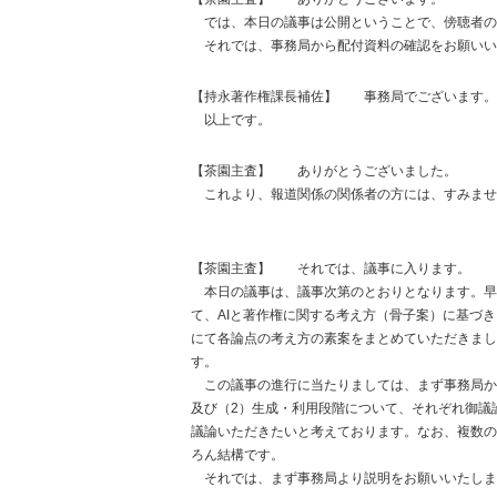
では、本日の議事は公開ということで、傍聴者の
それでは、事務局から配付資料の確認をお願いい
【持永著作権課長補佐】
事務局でございます。
以上です。
【茶園主査】
ありがとうございました。
これより、報道関係の関係者の方には、すみませ
【茶園主査】
それでは、議事に入ります。
本日の議事は、議事次第のとおりとなります。早
て、AIと著作権に関する考え方（骨子案）に基づ
にて各論点の考え方の素案をまとめていただきまし
す。
この議事の進行に当たりましては、まず事務局か
及び（2）生成・利用段階について、それぞれ御議
議論いただきたいと考えております。なお、複数の
ろん結構です。
それでは、まず事務局より説明をお願いいたしま