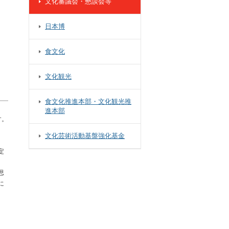
文化審議会・懇談会等
日本博
食文化
文化観光
食文化推進本部・文化観光推
進本部
す。
文化芸術活動基盤強化基金
定
思
に