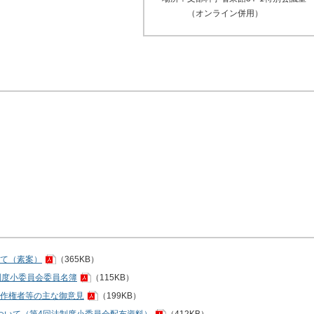
（オンライン併用）
て（素案）
（365KB）
制度小委員会委員名簿
（115KB）
作権者等の主な御意見
（199KB）