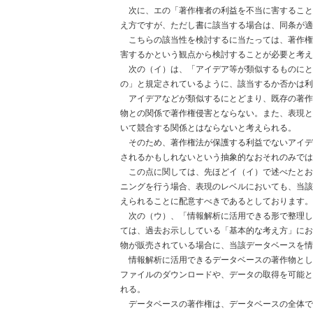
次に、エの「著作権者の利益を不当に害すること
え方ですが、ただし書に該当する場合は、同条が適
こちらの該当性を検討するに当たっては、著作権
害するかという観点から検討することが必要と考え
次の（イ）は、「アイデア等が類似するものにと
の」と規定されているように、該当するか否かは利
アイデアなどが類似するにとどまり、既存の著作
物との関係で著作権侵害とならない。また、表現と
いて競合する関係とはならないと考えられる。
そのため、著作権法が保護する利益でないアイデ
されるかもしれないという抽象的なおそれのみでは
この点に関しては、先ほどイ（イ）で述べたとお
ニングを行う場合、表現のレベルにおいても、当該
えられることに配意すべきであるとしております。
次の（ウ）、「情報解析に活用できる形で整理し
ては、過去お示ししている「基本的な考え方」にお
物が販売されている場合に、当該データベースを情
情報解析に活用できるデータベースの著作物とし
ファイルのダウンロードや、データの取得を可能と
れる。
データベースの著作権は、データベースの全体で