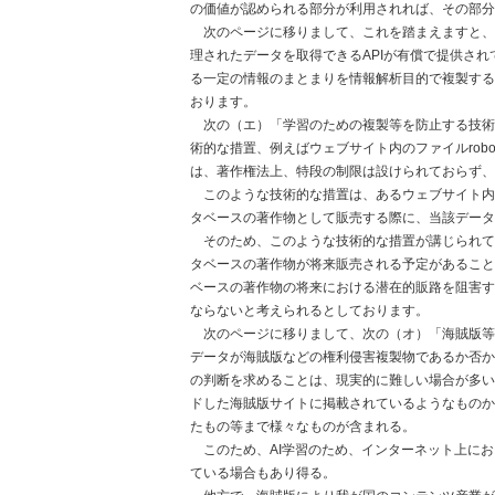
の価値が認められる部分が利用されれば、その部分
次のページに移りまして、これを踏まえますと、
理されたデータを取得できるAPIが有償で提供され
る一定の情報のまとまりを情報解析目的で複製する
おります。
次の（エ）「学習のための複製等を防止する技術
術的な措置、例えばウェブサイト内のファイルrobo
は、著作権法上、特段の制限は設けられておらず、
このような技術的な措置は、あるウェブサイト内
タベースの著作物として販売する際に、当該データ
そのため、このような技術的な措置が講じられて
タベースの著作物が将来販売される予定があること
ベースの著作物の将来における潜在的販路を阻害す
ならないと考えられるとしております。
次のページに移りまして、次の（オ）「海賊版等
データが海賊版などの権利侵害複製物であるか否か
の判断を求めることは、現実的に難しい場合が多い
ドした海賊版サイトに掲載されているようなものか
たもの等まで様々なものが含まれる。
このため、AI学習のため、インターネット上に
ている場合もあり得る。