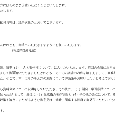
方にはそのまま傍聴いただくことといたします。
たします。
配付資料は、議事次第のとおりでございます。
んけれども、御退出いただきますようにお願いいたします。
（報道関係者退室）
速、議事（1）「AIと著作権について」に入りたいと思います。前回の会議におき
きまして御議論いただきましたけれども、そこでの議論の内容を踏まえまして、事務
た。そこで、本日はその考え方の素案について御議論をお願いしたいと考えており
ら資料全体について説明をしていただき、その後に、（1）開発・学習段階につい
論いただきまして、最後に（3）生成物の著作物性と（4）その他の論点について、
段階や論点にまたがるような御意見は、適時、関連する箇所で御発言いただいても
す。