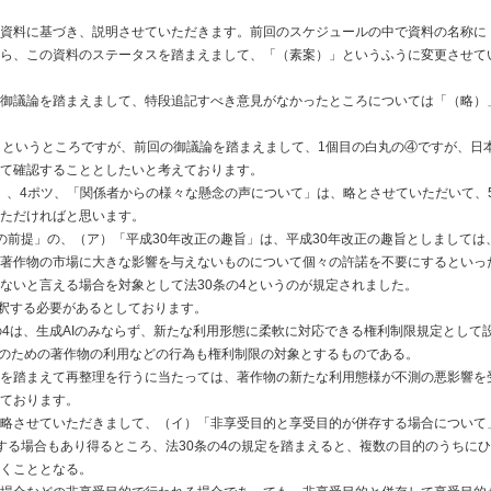
資料に基づき、説明させていただきます。前回のスケジュールの中で資料の名称に
ら、この資料のステータスを踏まえまして、「（素案）」というふうに変更させて
御議論を踏まえまして、特段追記すべき意見がなかったところについては「（略）
」というところですが、前回の御議論を踏まえまして、1個目の白丸の④ですが、日
めて確認することとしたいと考えております。
て」、4ポツ、「関係者からの様々な懸念の声について」は、略とさせていただいて、
ただければと思います。
の前提」の、（ア）「平成30年改正の趣旨」は、平成30年改正の趣旨としましては
著作物の市場に大きな影響を与えないものについて個々の許諾を不要にするといっ
ないと言える場合を対象として法30条の4というのが規定されました。
解釈する必要があるとしております。
の4は、生成AIのみならず、新たな利用形態に柔軟に対応できる権利制限規定として
学習のための著作物の利用などの行為も権利制限の対象とするものである。
を踏まえて再整理を行うに当たっては、著作物の新たな利用態様が不測の悪影響を
ております。
略させていただきまして、（イ）「非享受目的と享受目的が併存する場合について
する場合もあり得るところ、法30条の4の規定を踏まえると、複数の目的のうちに
くこととなる。