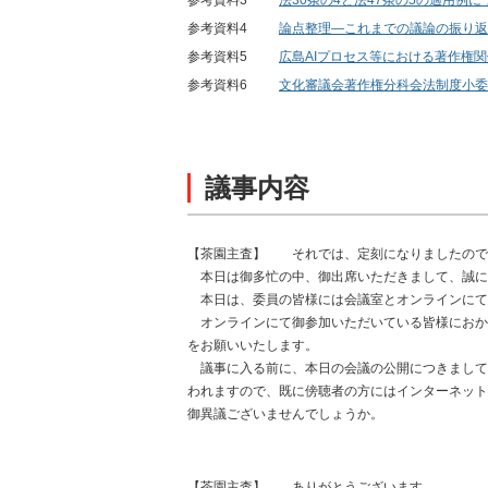
参考資料3
法30条の4と法47条の5の適用例
参考資料4
論点整理―これまでの議論の振り返
参考資料5
広島AIプロセス等における著作権
参考資料6
文化審議会著作権分科会法制度小委
議事内容
【茶園主査】
それでは、定刻になりましたので
本日は御多忙の中、御出席いただきまして、誠に
本日は、委員の皆様には会議室とオンラインにて
オンラインにて御参加いただいている皆様におか
をお願いいたします。
議事に入る前に、本日の会議の公開につきまして
われますので、既に傍聴者の方にはインターネット
御異議ございませんでしょうか。
【茶園主査】
ありがとうございます。