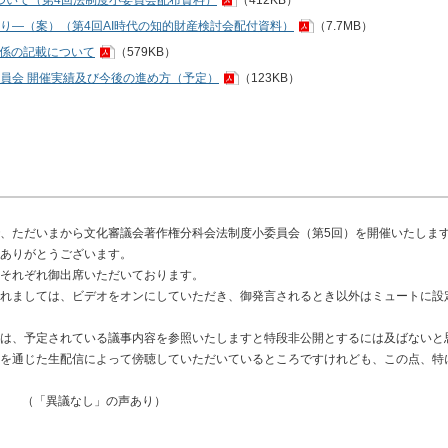
について（第4回法制度小委員会配布資料）
（412KB）
り―（案）（第4回AI時代の知的財産検討会配付資料）
（7.7MB）
関係の記載について
（579KB）
員会 開催実績及び今後の進め方（予定）
（123KB）
、ただいまから文化審議会著作権分科会法制度小委員会（第5回）を開催いたしま
ありがとうございます。
それぞれ御出席いただいております。
れましては、ビデオをオンにしていただき、御発言されるとき以外はミュートに設
は、予定されている議事内容を参照いたしますと特段非公開とするには及ばないと
を通じた生配信によって傍聴していただいているところですけれども、この点、特
（「異議なし」の声あり）