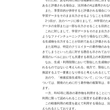
そのため、ある利用行為が情報解析の用に供する
あると評価される場合は、法30条の4は適用されな
また、享受目的が併存すると評価される場合につ
学習データをそのまま出力させるようなことを目的
2つ目が、次のページに移りまして、AI学習の
データの全部または一部を出力させることを目的と
これに対しまして、学習データをそのまま出力さ
ようなファインチューニングを行う場合などに関し
る生成物を出力することが目的であると評価され
また近時は、特定のクリエイターの著作物のみを
きてしまうといった点に対する懸念も示されており
表現のレベルにおいても共通する表現上の本質的特
なお、生成・利用段階において類似した生成物が
れるものではないと考えられる。他方で、類似した
推認する上で一要素となり得ると考えられるとして
次のウ、「検索拡張生成等について」については
ついては、開発のために行う著作物の複製等は、非
ます。
一方、RAG等に既存の著作物を利用することにつ
利用に限って認められることに留意する必要がある
この軽微利用の程度を超えて利用する場合は、法
えられるとしております。