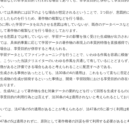
場合などの非享受目的で行われる場合であっても、非享受目的と併存して享受目的
い。
いては具体的には以下のような場合が想定されるということで、1つ目が、意図的
としたものを行うため、著作物の複製などを行う場合。
ために用いた学習データを出力させる意図は有していないが、既存のデータベースな
して著作物の複製などを行う場合としております。
せる意図までは有していないが、学習データの影響を強く受けた生成物が出力され
ては、具体的事案に応じて学習データの著作物の表現上の本質的特徴を直接感得で
る場合は、享受目的が併存すると考えられる。
学習データとしてファインチューニングを行うことで、いわゆる作風を容易に模倣
、こういった当該クリエイターのいわゆる作風を共通して有しているにとどまらず
徴があると評価できる場合もあると考えられることに配意すべきである。
生成される事例があったとしても、法30条の4の適用は、これをもって直ちに否定
生成物の生成が頻発するといった事情は、開発・学習段階における享受目的の存在
おります。
、生成AIによって著作物を含む対象データの要約などを行って回答を生成するもの
享受目的の利用行為とは言えず、法30条の4は適用されないと考えられるとしてお
いては、法47条の5の適用があることが考えられるが、法47条の5に基づく利用は
。
47条の5は適用されずに、原則として著作権者の許諾を得て利用する必要があると