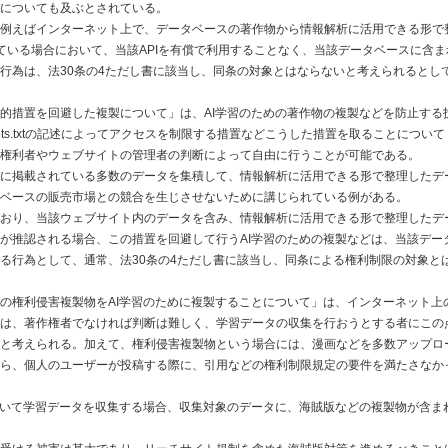
についても及ぶとされている。
例えばインターネット上で、データベースの著作物から情報解析に活用できる形で
ている場合において、当該APIを有償で利用することなく、当該データベースに含ま
行為は、法30条の4ただし書に該当し、同条の対象とはならないと考えられるとし
的措置を回避した複製について」は、AI学習のための著作物の複製などを防止する
ts.txtの記述によってアクセスを制限する措置などこうした措置を取ることについて
権利者やウェブサイトの管理者の判断によって自由に行うことが可能である。
に掲載されている多数のデータを集積して、情報解析に活用できる形で整理したデ
ベースの販売市場との競合を生じさせないために講じられている例がある。
おり、当該ウェブサイト内のデータを含み、情報解析に活用できる形で整理したデ
が推認される場合、この措置を回避して行うAI学習のための複製などは、当該デー
る行為として、通常、法30条の4ただし書に該当し、同条による権利制限の対象と
の権利侵害複製物をAI学習のために複製することについて」は、インターネット上
は、著作権者でなければ判断は難しく、学習データの収集を行おうとする者にこの
と考えられる。加えて、権利侵害複製物という場合には、漫画などを多数アップロ
ら、個人のユーザーが投稿する際に、引用などの権利制限規定の要件を満たさなか
おいて学習データを収集する場合、収集対象のデータに、海賊版などの複製物が含ま