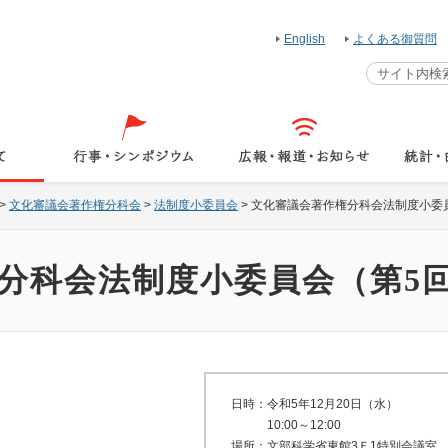
English
よくある御質問
>
文化審議会著作権分科会
>
法制度小委員会
>
文化審議会著作権分科会法制度小委
分科会法制度小委員会（第5
日時：令和5年12月20日
（水）
10:00～12:00
場所：文部科学省東館3Ｆ1特別会議室