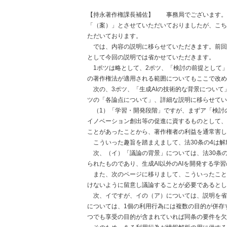
【持永著作権課長補佐】
事務局でございます。
「（案）」とさせていただいておりましたが、こち
ただいております。
では、内容の説明に移らせていただきます。前回
として今回の説明では省かせていただきます。
1ポツは略として、2ポツ、「検討の前提として
の著作権法が適用される範囲についてもここで改
次の、3ポツ、「生成AIの技術的な背景につい
ツの「各論点について」、詳細な説明に移らせてい
（1）「学習・開発段階」ですが、まずア「検討
イノベーション創出等の促進に資するものとして、
ことがあったことから、著作権者の利益を通常害し
こういった趣旨を踏まえまして、法30条の4は
次、（イ）「議論の背景」については、法30条
られたものであり、生成AI以外のAIを開発する
また、次のページに移りまして、こういったこと
けないように留意し議論することが必要であるとし
次、イですが、イの（ア）については、説明を省
については、1個の利用行為には複数の目的が併存
つでも享受の目的が含まれていれば同条の要件を欠