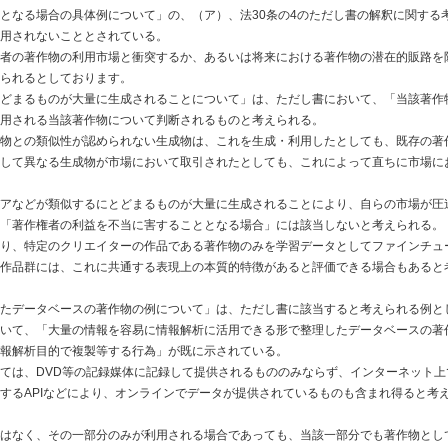
となる場合の具体例について」の、（ア）、法30条の4のただし書の解釈に関する
用されないこととされている。
者の著作物の利用市場と衝突するか、あるいは将来における著作物の潜在的販路を
られるとしております。
どまるものが大量に生成されることについて」は、ただし書において、「当該著作
用される当該著作物について判断されるものと考えられる。
物との類似性が認められない生成物は、これを生成・利用したとしても、既存の著
して異なる生成物が市場において取引されたとしても、これによって直ちに市場に
アなどが類似するにとどまるものが大量に生成されることにより、自らの市場が圧
「著作権者の利益を不当に害することとなる場合」には該当しないと考えられる。
り、特定のクリエイターの作品である著作物のみを学習データとしてファインチュ
作品群には、これに共通する表現上の本質的特徴があると評価できる場合もあると
たデータベースの著作物の例について」は、ただし書に該当すると考えられる例と
いて、「大量の情報を容易に情報解析に活用できる形で整理したデータベースの著
報解析目的で複製等する行為」が既に示されている。
ては、DVD等の記録媒体に記録して提供されるもののみならず、インターネット上
するAPIなどにより、オンラインでデータが提供されているものも含まれ得ると考
はなく、その一部分のみが利用される場合であっても、当該一部分でも著作物とし