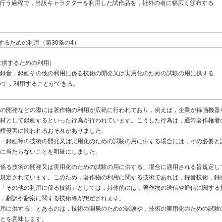
行う過程で，当該キャラクターを利用した試作品を，社外の者に幅広く頒布する
るための利用（第30条の4）
に供するための利用）
の録音，録画その他の利用に係る技術の開発又は実用化のための試験の用に供する
いて，利用することができる。
の開発などの際には著作物の利用が広範に行われており，例えば，企業が録画機器
材として録画するといった行為が行われています。こうした行為は，通常著作権者
権侵害に問われるおそれがありました。
・録画等の技術の開発又は実用化のための試験の用に供する場合には，その必要と
に当たらないことを明確にしました。
係る技術の開発又は実用化のための試験の用に供する」場合に適用される旨規定し
規定されています。このため，著作物の利用に関する技術であれば，録音技術，録
「その他の利用に係る技術」としては，具体的には，著作物の送信や通信に関する
，翻訳や翻案に関する技術等が想定されます。
用に供する」とあるのは，技術の開発のための試験や，技術の実用化のための試験
とを意味します。