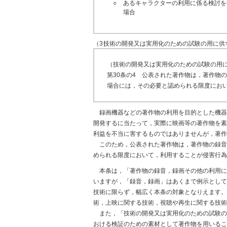
○
あるキャラクターの利用に係る検討を
場合
（3）
技術の開発又は実用化のための試験の用に供す
（技術の開発又は実用化のための試験の用
第30条の4 公表された著作物は，著作物
場合には，その必要と認められる限度にお
録画機器などの著作物の利用を目的とした機器
開発するに当たって，実際に映画等の著作物を素
利益を不当に害するものではありませんが，著作
このため，公表された著作物は，著作物の録音
められる限度において，利用することが侵害行為
本条は，「著作物の録音，録画その他の利用に
いますが，「録音，録画」はあくまで例示として
技術に限らず，幅広く本条の対象となりえます。
術，上映に関する技術，視聴や再生に関する技術
また，「技術の開発又は実用化のための試験の
おける検証のための素材として著作物を用いるこ