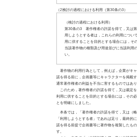
（2）
検討の過程における利用（第30条の3）
（検討の過程における利用）
第30条の3 著作権者の許諾を得て，又は第
用しようとする者は，これらの利用につい
用に供することを目的とする場合には，そ
当該著作物の種類及び用途並びに当該利用
い。
著作物の利用行為として，例えば，企業がキャ
諾を得る前に，企画書等にキャラクターを掲載す
通常著作権者の利益を不当に害するものではあり
このため，著作権者の許諾を得て，又は裁定を
利用に供することを目的とする場合には，その必
とを明確にしました。
本条では，「著作権者の許諾を得て，又は（略
「利用しようとする者」であれば足り，最終的に
諾を得る前提で企画書等に著作物を複製したもの
す。