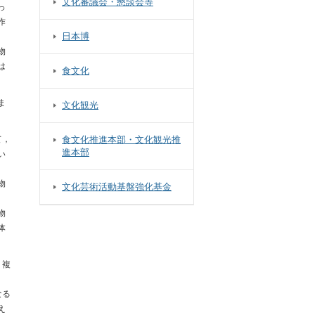
文化審議会・懇談会等
っ
作
日本博
物
は
食文化
ま
文化観光
て，
食文化推進本部・文化観光推
進本部
い
物
文化芸術活動基盤強化基金
物
体
，複
なる
え