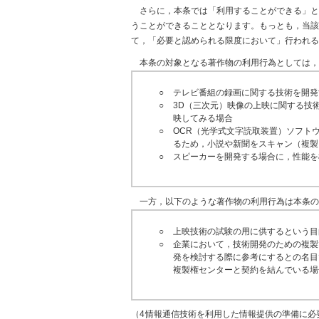
さらに，本条では「利用することができる」と
うことができることとなります。もっとも，当該
て，「必要と認められる限度において」行われる
本条の対象となる著作物の利用行為としては，
○
テレビ番組の録画に関する技術を開発
○
3D（三次元）映像の上映に関する技術を
映してみる場合
○
OCR（光学式文字読取装置）ソフト
るため，小説や新聞をスキャン（複製
○
スピーカーを開発する場合に，性能を
一方，以下のような著作物の利用行為は本条の
○
上映技術の試験の用に供するという目
○
企業において，技術開発のための複製
発を検討する際に参考にするとの名目
複製権センターと契約を結んでいる場
（4）
情報通信技術を利用した情報提供の準備に必要