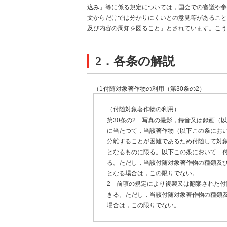
込み」等に係る規定については，国会での審議や参
文からだけでは分かりにくいとの意見等があること
及び内容の周知を図ること」とされています。こう
2．各条の解説
（1）
付随対象著作物の利用（第30条の2）
（付随対象著作物の利用）
第30条の2 写真の撮影，録音又は録画（
に当たつて，当該著作物（以下この条にお
分離することが困難であるため付随して対
となるものに限る。以下この条において「
る。ただし，当該付随対象著作物の種類及
となる場合は，この限りでない。
2 前項の規定により複製又は翻案された
きる。ただし，当該付随対象著作物の種類
場合は，この限りでない。