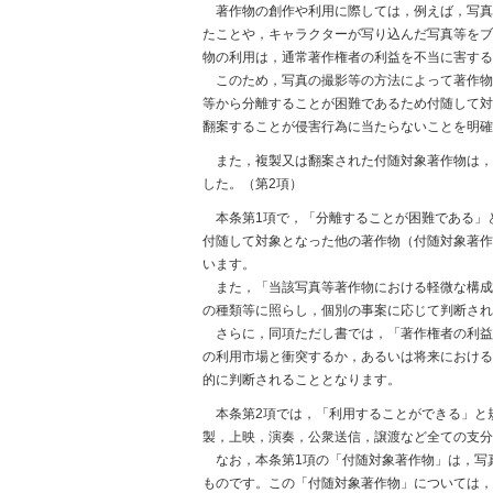
著作物の創作や利用に際しては，例えば，写真
たことや，キャラクターが写り込んだ写真等をブ
物の利用は，通常著作権者の利益を不当に害する
このため，写真の撮影等の方法によって著作物
等から分離することが困難であるため付随して対
翻案することが侵害行為に当たらないことを明確
また，複製又は翻案された付随対象著作物は，
した。（第2項）
本条第1項で，「分離することが困難である」
付随して対象となった他の著作物（付随対象著作
います。
また，「当該写真等著作物における軽微な構成
の種類等に照らし，個別の事案に応じて判断され
さらに，同項ただし書では，「著作権者の利益
の利用市場と衝突するか，あるいは将来における
的に判断されることとなります。
本条第2項では，「利用することができる」と
製，上映，演奏，公衆送信，譲渡など全ての支分
なお，本条第1項の「付随対象著作物」は，写
ものです。この「付随対象著作物」については，