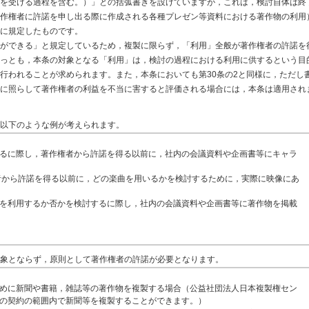
を受ける過程を含む。）」との括弧書きを設けていますが，これは，検討自体は終
作権者に許諾を申し出る際に作成される各種プレゼン等資料における著作物の利用
に規定したものです。
ができる」と規定しているため，複製に限らず，「利用」全般が著作権者の許諾を
っとも，本条の対象となる「利用」は，検討の過程における利用に供するという目
行われることが求められます。また，本条においても第30条の2と同様に，ただし
に照らして著作権者の利益を不当に害すると評価される場合には，本条は適用され
以下のような例が考えられます。
るに際し，著作権者から許諾を得る以前に，社内の会議資料や企画書等にキャラ
者から許諾を得る以前に，どの楽曲を用いるかを検討するために，実際に映像にあ
を利用するか否かを検討するに際し，社内の会議資料や企画書等に著作物を掲載
象とならず，原則として著作権者の許諾が必要となります。
めに新聞や書籍，雑誌等の著作物を複製する場合（公益社団法人日本複製権セン
の契約の範囲内で新聞等を複製することができます。）