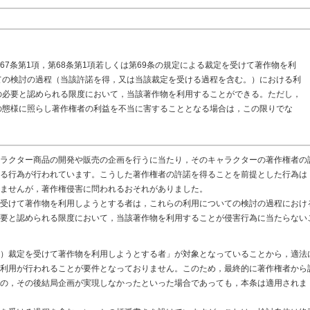
67条第1項，第68条第1項若しくは第69条の規定による裁定を受けて著作物を利
ての検討の過程（当該許諾を得，又は当該裁定を受ける過程を含む。）における利
の必要と認められる限度において，当該著作物を利用することができる。ただし，
の態様に照らし著作権者の利益を不当に害することとなる場合は，この限りでな
ラクター商品の開発や販売の企画を行うに当たり，そのキャラクターの著作権者の
る行為が行われています。こうした著作権者の許諾を得ることを前提とした行為は
ませんが，著作権侵害に問われるおそれがありました。
受けて著作物を利用しようとする者は，これらの利用についての検討の過程におけ
要と認められる限度において，当該著作物を利用することが侵害行為に当たらない
）裁定を受けて著作物を利用しようとする者」が対象となっていることから，適法
利用が行われることが要件となっておりません。このため，最終的に著作権者から
の，その後結局企画が実現しなかったといった場合であっても，本条は適用されま