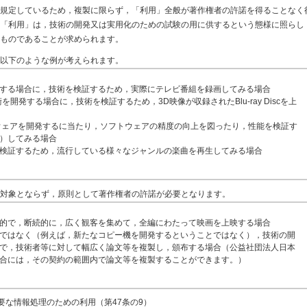
規定しているため，複製に限らず，「利用」全般が著作権者の許諾を得ることなく
「利用」は，技術の開発又は実用化のための試験の用に供するという態様に照らし
ものであることが求められます。
以下のような例が考えられます。
する場合に，技術を検証するため，実際にテレビ番組を録画してみる場合
開発する場合に，技術を検証するため，3D映像が収録されたBlu-ray Discを上
ウェアを開発するに当たり，ソフトウェアの精度の向上を図ったり，性能を検証す
）してみる場合
検証するため，流行している様々なジャンルの楽曲を再生してみる場合
対象とならず，原則として著作権者の許諾が必要となります。
的で，断続的に，広く観客を集めて，全編にわたって映画を上映する場合
ではなく（例えば，新たなコピー機を開発するということではなく），技術の開
で，技術者等に対して幅広く論文等を複製し，頒布する場合（公益社団法人日本
合には，その契約の範囲内で論文等を複製することができます。）
な情報処理のための利用（第47条の9）