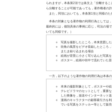
られますが，本条第2項では条文上「分離するこ
ら分離することが可能であっても，著作権者の許
また，同項においても，本条第1項と同様のた
本条の対象となる著作物の利用行為としては，
最終的には，個別具体の事例に応じ，司法の場で
いても同様です。）
○
写真を撮影したところ，本来意図した
○
街角の風景をビデオ収録したところ，
またま録り込まれる場合
○
絵画が背景に小さく写り込んだ写真を
○
ポスター，絵画や街中で流れていた音
一方，以下のような著作物の利用行為は本条の
○
本来の撮影対象として，ポスターや絵
○
テレビドラマのセットとして，重要な
した映像を，放送やインターネット送
○
漫画のキャラクターの顧客吸引力を利
でいる写真をステッカー等として販売