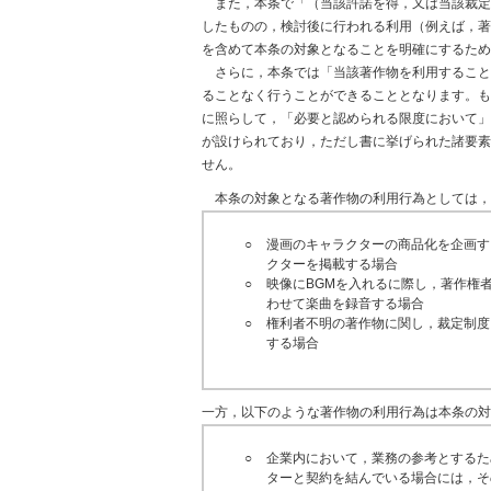
また，本条で「（当該許諾を得，又は当該裁定
したものの，検討後に行われる利用（例えば，著
を含めて本条の対象となることを明確にするため
さらに，本条では「当該著作物を利用すること
ることなく行うことができることとなります。も
に照らして，「必要と認められる限度において」
が設けられており，ただし書に挙げられた諸要素
せん。
本条の対象となる著作物の利用行為としては，
○
漫画のキャラクターの商品化を企画す
クターを掲載する場合
○
映像にBGMを入れるに際し，著作権
わせて楽曲を録音する場合
○
権利者不明の著作物に関し，裁定制度
する場合
一方，以下のような著作物の利用行為は本条の対
○
企業内において，業務の参考とするた
ターと契約を結んでいる場合には，そ