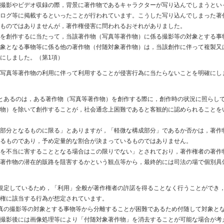
撮影やビデオ収録の際，背景に著作物であるキャラクターが写り込んでしまうとい
ログ等に掲載するといったことが行われています。こうした写り込んでしまった著
ものではありませんが，著作権侵害に問われるおそれがありました。
を創作するに当たって，当該著作物（写真等著作物）に係る撮影等の対象とする事
象となる事物等に係る他の著作物（付随対象著作物）は，当該創作に伴って複製又
にしました。（第1項）
写真等著作物の利用に伴って利用することが侵害行為に当たらないことを明確にし
とあるのは，ある著作物（写真等著作物）を創作する際に，創作時の状況に照らし
物）を除いて創作することが，社会通念上困難であると客観的に認められることを
部分となるものに限る」とありますが，「軽微な構成部分」であるか否かは，著作
るものであり，予め定量的な割合が決まっているものではありません。
を不当に害することとなる場合はこの限りでない」とされており，著作権者の著作
著作物の潜在的販路を阻害するかという観点等から，最終的には司法の場で個別具
規定しているため，「利用」全般が著作権者の許諾を得ることなく行うことができ
権に該当する行為が想定されています。
真の撮影等の対象とする事物等から分離することが困難であるため付随して対象と
撮影後には画像処理等により「付随対象著作物」を消去することが可能な場合が考