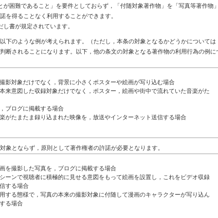
とが困難であること」を要件としておらず，「付随対象著作物」を「写真等著作物
諾を得ることなく利用することができます。
だし書が規定されています。
以下のような例が考えられます。（ただし，本条の対象となるかどうかについては
判断されることになります。以下，他の条文の対象となる著作物の利用行為の例に
撮影対象だけでなく，背景に小さくポスターや絵画が写り込む場合
本来意図した収録対象だけでなく，ポスター，絵画や街中で流れていた音楽がた
，ブログに掲載する場合
楽がたまたま録り込まれた映像を，放送やインターネット送信する場合
対象とならず，原則として著作権者の許諾が必要となります。
画を撮影した写真を，ブログに掲載する場合
シーンで視聴者に積極的に見せる意図をもって絵画を設置し，これをビデオ収録
信する場合
用する態様で，写真の本来の撮影対象に付随して漫画のキャラクターが写り込ん
する場合