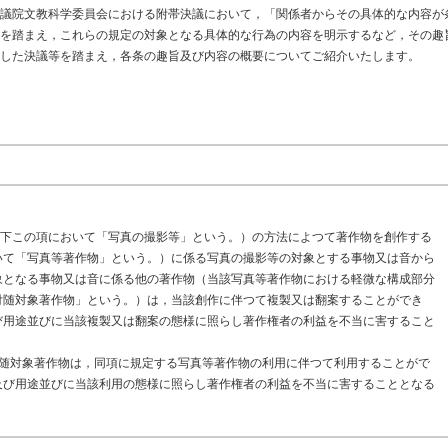
議院文教科学委員会における附帯決議において，「関係者からその具体的な内容が
を踏まえ，これらの規定の対象となる具体的な行為の内容を明示するなど，その趣
した決議等を踏まえ，各条の趣旨及び内容の概要についてご紹介いたします。
以下この項において「写真の撮影等」という。）の方法によつて著作物を創作する
いて「写真等著作物」という。）に係る写真の撮影等の対象とする事物又は音から
象となる事物又は音に係る他の著作物（当該写真等著作物における軽微な構成部分
付随対象著作物」という。）は，当該創作に伴つて複製又は翻案することができ
び用途並びに当該複製又は翻案の態様に照らし著作権者の利益を不当に害すること
付随対象著作物は，同項に規定する写真等著作物の利用に伴つて利用することがで
及び用途並びに当該利用の態様に照らし著作権者の利益を不当に害することとなる