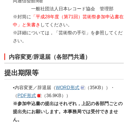
同通信会館9階
一般社団法人日本レコード協会 管理部
※封筒に
「平成28年度（第71回）芸術祭参加申込書在
中」と朱書き
してください。
※詳細については，「芸術祭の手引」を参照してくだ
さい。
内容変更/辞退届（各部門共通）
提出期限等
•内容変更／辞退届（
WORD形式
（35KB））・
（
PDF形式
（36.9KB））
※参加申込書の提出はそれぞれ，上記の各部門ごとの
提出先にお願いします。本事務局では受付できませ
ん。