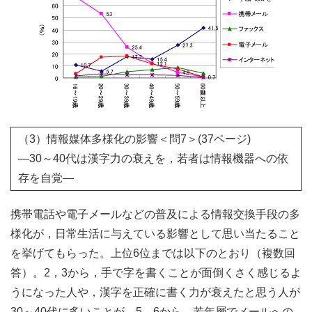
（3）情報媒体多様化の影響＜問7＞(37ページ)
―30～40代は漢字力の衰えを，若者は情報機器への依
存を自覚―
携帯電話や電子メールなどの普及による情報交換手段の多
様化が，日常生活に与えている影響として思い当たること
を挙げてもらった。上位6位までは以下のとおり（複数回
答）。2，3から，手で字を書くことが面倒くさく感じるよ
うになった人や，漢字を正確に書く力が衰えたと思う人が
30～40代に多いことが，5，6から，若年層でメールへの