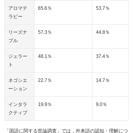
アロマテ
65.6％
53.7％
ラピー
リーズナ
57.3％
44.8％
ブル
ジェラー
48.1％
37.4％
ト
ネゴシエ
22.7％
14.7％
ーション
インタラ
19.9％
9.0％
クティブ
「国語に関する世論調査」では，外来語の認知・理解につ