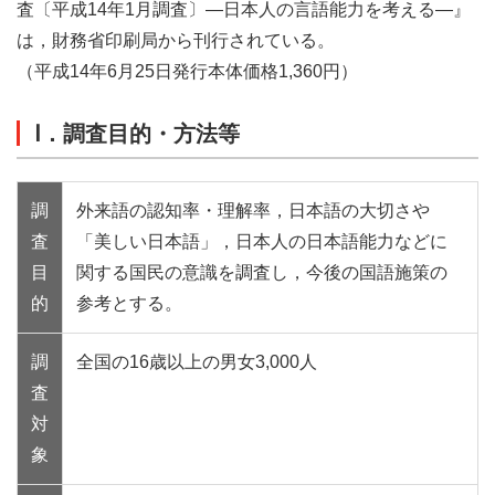
査〔平成14年1月調査〕―日本人の言語能力を考える―』
は，財務省印刷局から刊行されている。
（平成14年6月25日発行本体価格1,360円）
Ⅰ．調査目的・方法等
調
外来語の認知率・理解率，日本語の大切さや
査
「美しい日本語」，日本人の日本語能力などに
目
関する国民の意識を調査し，今後の国語施策の
的
参考とする。
調
全国の16歳以上の男女3,000人
査
対
象