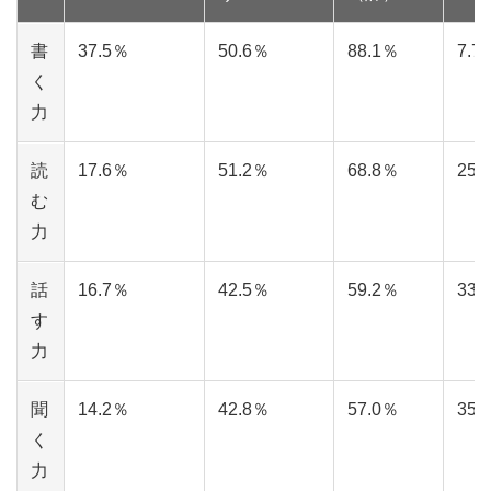
書
37.5％
50.6％
88.1％
7.7
く
力
読
17.6％
51.2％
68.8％
25.
む
力
話
16.7％
42.5％
59.2％
33.
す
力
聞
14.2％
42.8％
57.0％
35.
く
力