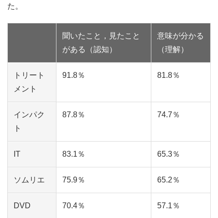
た。
聞いたこと，見たこと
意味が分かる
がある（認知）
（理解）
トリート
91.8％
81.8％
メント
インパク
87.8％
74.7％
ト
IT
83.1％
65.3％
ソムリエ
75.9％
65.2％
DVD
70.4％
57.1％