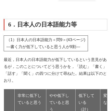
6．日本人の日本語能力等
（1）日本人の日本語能力＜問9＞(43ページ)
―書く力が低下していると思う人が9割―
最近，日本人の日本語能力が低下しているという意見があ
るが，このことについてどう思うかを，「読む」「書く」
「話す」「聞く」の四つに分けて尋ねた。結果は以下のと
おり。
非常に低下し
やや低下し
低下して
変
ていると思う
ていると思
いる
な
う
（計）