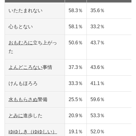
いたたまれない
58.3％
35.6％
心もとない
58.1％
33.2％
おもむろに
立ち上がっ
50.6％
43.7％
た
よんどころない
事情
37.3％
43.6％
けんもほろろ
33.3％
41.1％
水ももらさぬ
警備
25.5％
59.6％
とみに
進歩した
20.9％
53.3％
ゆゆしき（ゆゆしい）
19.1％
52.0％