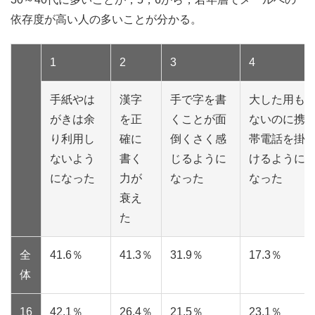
依存度が高い人の多いことが分かる。
1
2
3
4
手紙やは
漢字
手で字を書
大した用も
がきは余
を正
くことが面
ないのに携
り利用し
確に
倒くさく感
帯電話を掛
ないよう
書く
じるように
けるように
になった
力が
なった
なった
衰え
た
全
41.6％
41.3％
31.9％
17.3％
体
16
42.1％
26.4％
21.5％
23.1％