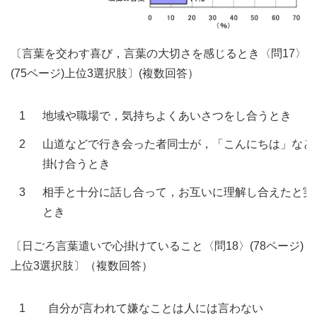
〔言葉を交わす喜び，言葉の大切さを感じるとき〈問17〉
(75ページ)上位3選択肢〕(複数回答）
1
地域や職場で，気持ちよくあいさつをし合うとき
2
山道などで行き会った者同士が，「こんにちは」など
掛け合うとき
3
相手と十分に話し合って，お互いに理解し合えたと実
とき
〔日ごろ言葉遣いで心掛けていること〈問18〉(78ページ)
上位3選択肢〕（複数回答）
1
自分が言われて嫌なことは人には言わない