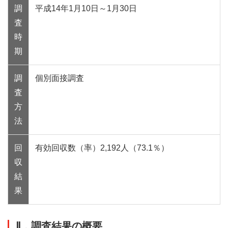
調
平成14年1月10日～1月30日
査
時
期
調
個別面接調査
査
方
法
回
有効回収数（率）2,192人（73.1％）
収
結
果
Ⅱ．調査結果の概要