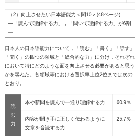
（2）向上させたい日本語能力＜問10＞(48ページ)
―「読んで理解する力」，「聞いて理解する力」が6割
―
日本人の日本語能力について，「読む」「書く」「話す」
「聞く」の四つの領域と「総合的な力」に分け，それぞれ
において特にどのような面を向上させる必要があると思う
かを尋ねた。各領域等における選択率上位2位までは次の
とおり。
本や新聞を読んで一通り理解する力
60.9％
読
む
内容が聞き手に正しく伝わるように
25.7％
力
文章を音読する力