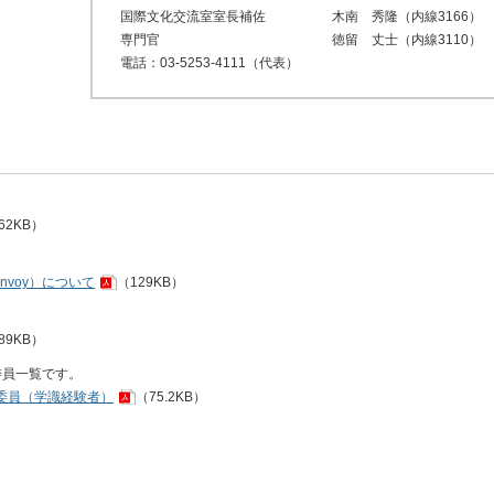
国際文化交流室室長補佐
木南
秀隆（内線3166）
専門官
徳留
丈士（内線3110）
電話：03-5253-4111（代表）
62KB）
Envoy）について
（129KB）
89KB）
委員一覧です。
委員（学識経験者）
（75.2KB）