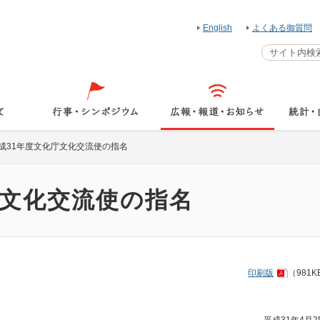
English
よくある御質問
成31年度文化庁文化交流使の指名
庁文化交流使の指名
印刷版
（981K