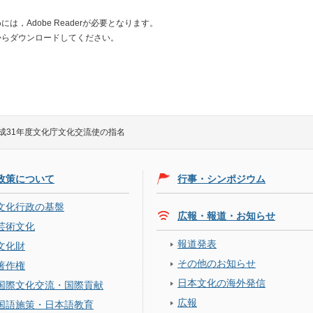
は，Adobe Readerが必要となります。
からダウンロードしてください。
成31年度文化庁文化交流使の指名
政策について
行事・シンポジウム
文化行政の基盤
広報・報道・お知らせ
芸術文化
報道発表
文化財
その他のお知らせ
著作権
日本文化の海外発信
国際文化交流・国際貢献
広報
国語施策・日本語教育