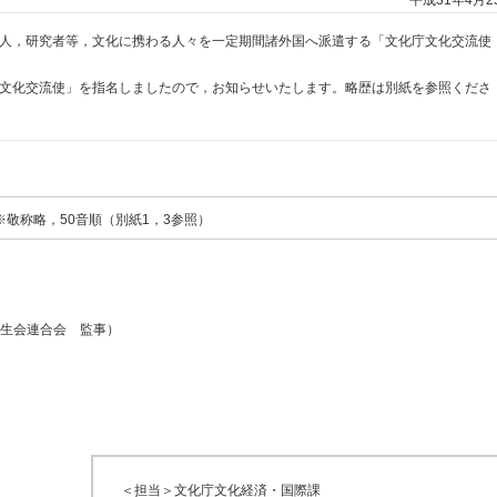
平成31年4月2
化人，研究者等，文化に携わる人々を一定期間諸外国へ派遣する「文化庁文化交流使
庁文化交流使」を指名しましたので，お知らせいたします。略歴は別紙を参照くださ
※敬称略，50音順（別紙1，3参照）
生会連合会 監事）
＜担当＞文化庁文化経済・国際課