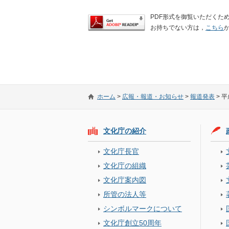
PDF形式を御覧いただくために
お持ちでない方は，
こちら
ホーム
>
広報・報道・お知らせ
>
報道発表
>
平
文化庁の紹介
文化庁長官
文化庁の組織
文化庁案内図
所管の法人等
シンボルマークについて
文化庁創立50周年