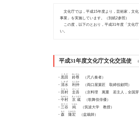
文化庁では，平成15年度より，芸術家，文
事業」を実施しています。（別紙2参照）
この度，以下のとおり，平成31年度「文化
い。
平成31年度文化庁文化交流使
くろだ
れいそん
・
黒田
鈴尊
（尺八奏者）
しみず
としなか
・
清水
利仲
（両口屋菓匠 取締役顧問）
たむら
けいご
・
田村
圭吾
（京料理 萬重 若主人，全国芽
なかむら
きょうぞう
・
中村
京蔵
（歌舞伎俳優）
みたに
じゅん
・
三谷
純
（筑波大学 教授）
もり
たかひろ
・
森
隆宏
（盆栽師）