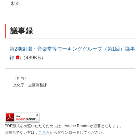
料4
議事録
第2期劇場・音楽堂等ワーキンググループ（第1回）議事
録
（489KB）
〈担当〉
文化庁 企画調整課
PDF形式を御覧いただくためには，Adobe Readerが必要となります。
お持ちでない方は，
こちら
からダウンロードしてください。