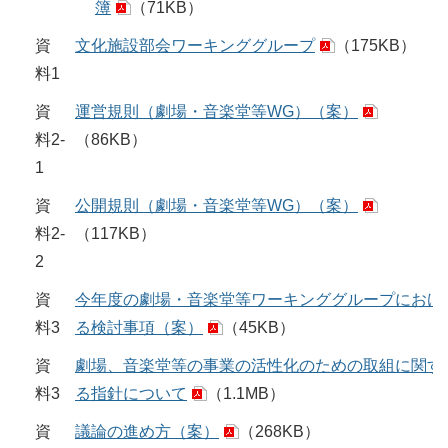
簿
（71KB）
資
文化施設部会ワーキンググループ
（175KB）
料1
資
運営規則（劇場・音楽堂等WG）（案）
料2-
（86KB）
1
資
公開規則（劇場・音楽堂等WG）（案）
料2-
（117KB）
2
資
今年度の劇場・音楽堂等ワーキンググループにおけ
料3
る検討事項（案）
（45KB）
資
劇場、音楽堂等の事業の活性化のための取組に関す
料3
る指針について
（1.1MB）
資
議論の進め方（案）
（268KB）