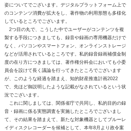
姿についてでございます。デジタルプラットフォーム上で
のコンテンツ消費が拡大をし、著作物の利用形態も多様化
しているところでございます。
2つ目の丸で、こうした中でユーザーがコンテンツを複
製する手段につきましても、録音や録画の専用機器だけで
なく、パソコンやスマートフォン、オンラインストレージ
などが活用されているところです。私的録音録画補償金制
度の在り方につきましては、著作権分科会においても小委
員会を設けて長く議論を行ってきたところでございます
が、このような経過を踏まえ、知的財産推進計画2022
で、先ほど御説明したような記載がなされているという状
況でございます。
これに関しましては、関係省庁で共同し、私的目的の録
音・録画に係る実態調査を実施したところでございまし
て、その結果を踏まえて、新たな対象機器としてブルーレ
イディスクレコーダーを候補として、本年8月より政令案