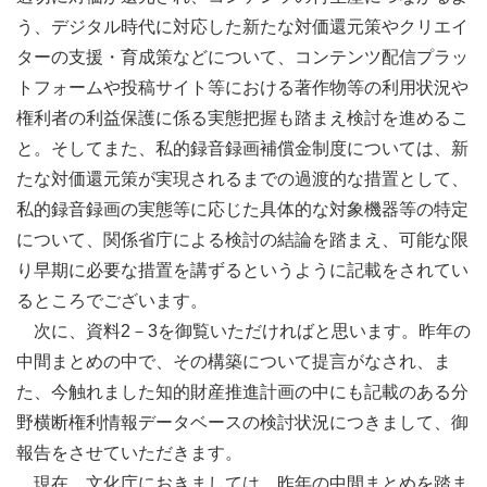
う、デジタル時代に対応した新たな対価還元策やクリエイ
ターの支援・育成策などについて、コンテンツ配信プラッ
トフォームや投稿サイト等における著作物等の利用状況や
権利者の利益保護に係る実態把握も踏まえ検討を進めるこ
と。そしてまた、私的録音録画補償金制度については、新
たな対価還元策が実現されるまでの過渡的な措置として、
私的録音録画の実態等に応じた具体的な対象機器等の特定
について、関係省庁による検討の結論を踏まえ、可能な限
り早期に必要な措置を講ずるというように記載をされてい
るところでございます。
次に、資料2－3を御覧いただければと思います。昨年の
中間まとめの中で、その構築について提言がなされ、ま
た、今触れました知的財産推進計画の中にも記載のある分
野横断権利情報データベースの検討状況につきまして、御
報告をさせていただきます。
現在、文化庁におきましては、昨年の中間まとめを踏ま