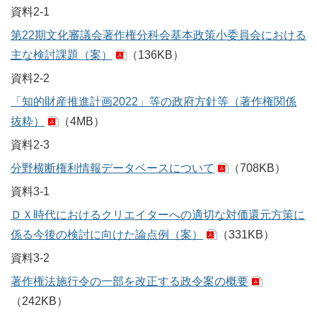
資料2-1
第22期文化審議会著作権分科会基本政策小委員会における
主な検討課題（案）
（136KB）
資料2-2
「知的財産推進計画2022」等の政府方針等（著作権関係
抜粋）
（4MB）
資料2-3
分野横断権利情報データベースについて
（708KB）
資料3-1
ＤＸ時代におけるクリエイターへの適切な対価還元方策に
係る今後の検討に向けた論点例（案）
（331KB）
資料3-2
著作権法施行令の一部を改正する政令案の概要
（242KB）