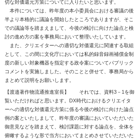
切な対価還元方策についてに入りたいと思います。
本件については、昨年度の本小委員会における審議の後
半より本格的に議論を開始したところでありますが、そこ
での議論等を踏まえまして、今後の検討に向けた論点と検
討の進め方の案を事務局において整理いたしています。
また、クリエイターへの適切な対価還元に関連する取組
として、この間に文化庁においては私的録音録画補償金制
度の新しい対象機器を指定する政令案についてパブリック
コメントを実施しました。そのことと併せて、事務局から
まとめて説明をお願いします。
【渡邉著作物流通推進室長】 それでは、資料3－1を御
覧いただければと思います。DX時代におけるクリエイタ
ーへの適切な対価還元方策に係る今後の検討に向けた論点
例の案といたしまして、昨年度の審議においていただいた
御意見などを踏まえて、検討課題に対する論点を、全体を
俯瞰するような形で当方においてまとめさせていただいた