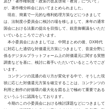
及び「著作権制度・政策の普及啓発・教育」について」
が、著作権分科会においてまとめられました。
現在、簡素で一元的な権利処理方策などにつきまして
は、法制度小委員会に検討の場を移しまして、来年の通常
国会における法案の提出を目指して、鋭意御審議をいただ
いているところでございます。
本小委員会におきましては、中間まとめの後、DX時代
に対応した適切な対価還元方策につきまして、音楽分野に
係るデジタルプラットフォーム上の対価還元に関する実態
調査などを基に、検討に着手いただいているところでござ
います。
コンテンツの流通の在り方が変化する中で、そうした現
状に応じた対価還元方策を確立することは、コンテンツの
利用と創作の好循環の最大化を図る上で極めて重要である
というふうに認識をしております。
今期のこの小委員会における検討課題などにつきまして