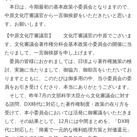
本日は、今期最初の基本政策小委員会となりますので、
中原文化庁審議官から一言御挨拶をいただきたいと思いま
す。お願いします。
【中原文化庁審議官】 文化庁審議官の中原でございま
す。文化審議会著作権分科会基本政策小委員会の開催に当
たりまして、一言御挨拶を申し上げます。
委員の皆様におかれましては、日頃より著作権施策の検
討、実施に当たりまして、御協力、御助言をいただいてお
りますとともに、このたびは御多用の中、当小委員会の委
員をお引き受けくださり、本当にありがとうございます。
そして、昨年7月の文部科学大臣から文化審議会に対す
る諮問、DX時代に対応した著作権制度・政策の在り方を
受けて、本小委員会においては活発に御審議をいただきま
して、その結果として、12月には中間まとめを、「DX時
代に対応した「簡素で一元的な権利処理方策と対価還元」