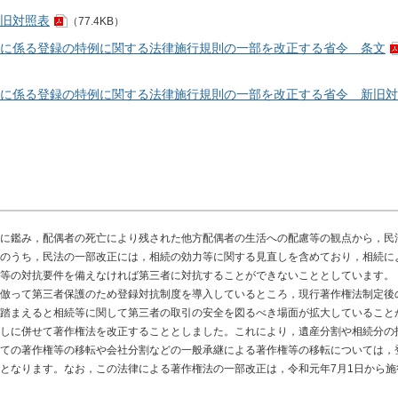
旧対照表
（77.4KB）
に係る登録の特例に関する法律施行規則の一部を改正する省令 条文
に係る登録の特例に関する法律施行規則の一部を改正する省令 新旧対
に鑑み，配偶者の死亡により残された他方配偶者の生活への配慮等の観点から，民
のうち，民法の一部改正には，相続の効力等に関する見直しを含めており，相続に
等の対抗要件を備えなければ第三者に対抗することができないこととしています。
倣って第三者保護のため登録対抗制度を導入しているところ，現行著作権法制定後
踏まえると相続等に関して第三者の取引の安全を図るべき場面が拡大していること
しに併せて著作権法を改正することとしました。これにより，遺産分割や相続分の
ての著作権等の移転や会社分割などの一般承継による著作権等の移転については，
となります。なお，この法律による著作権法の一部改正は，令和元年7月1日から施