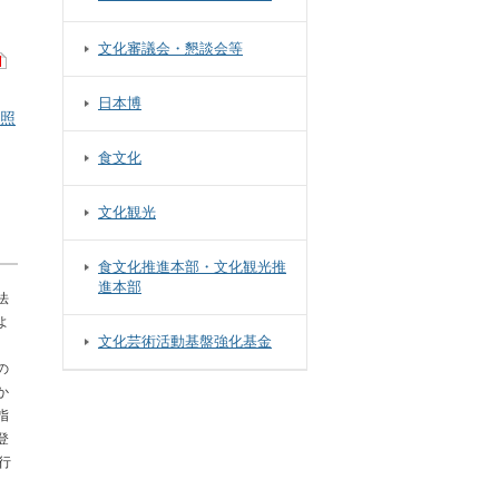
文化審議会・懇談会等
日本博
照
食文化
文化観光
食文化推進本部・文化観光推
進本部
法
よ
文化芸術活動基盤強化基金
の
か
指
登
行