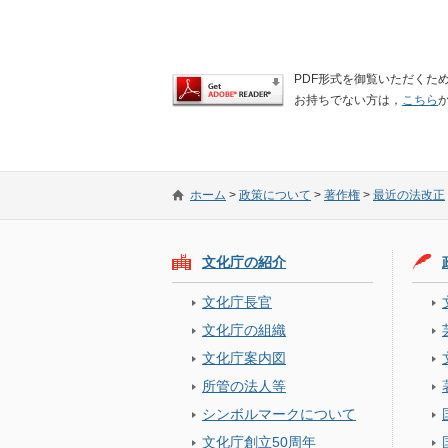
PDF形式を御覧いただくために
お持ちでない方は，
こちら
ホーム
>
政策について
>
著作権
>
最近の法改正
文化庁の紹介
文化庁長官
文化庁の組織
文化庁案内図
所管の法人等
シンボルマークについて
文化庁創立50周年