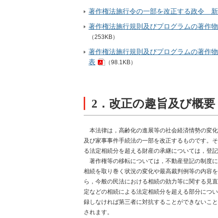
著作権法施行令の一部を改正する政令 新
著作権法施行規則及びプログラムの著作物
（253KB）
著作権法施行規則及びプログラムの著作物
表
（98.1KB）
2．改正の趣旨及び概要
本法律は，高齢化の進展等の社会経済情勢の変化
及び家事事件手続法の一部を改正するものです。そ
る法定相続分を超える財産の承継については，登記
著作権等の移転については，不動産登記の制度に
相続を取り巻く状況の変化や最高裁判例等の内容を
ら，今般の民法における相続の効力等に関する見直
定などの相続による法定相続分を超える部分につい
録しなければ第三者に対抗することができないこと
されます。