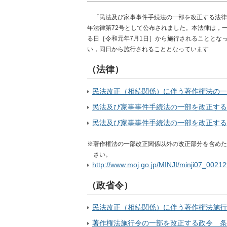
「民法及び家事事件手続法の一部を改正する法律」
年法律第72号として公布されました。本法律は，
る日［令和元年7月1日］から施行されることとな
い，同日から施行されることとなっています
（法律）
民法改正（相続関係）に伴う著作権法の一
民法及び家事事件手続法の一部を改正する
民法及び家事事件手続法の一部を改正する
※著作権法の一部改正関係以外の改正部分を含めた
さい。
http://www.moj.go.jp/MINJI/minji07_0021
（政省令）
民法改正（相続関係）に伴う著作権法施行
著作権法施行令の一部を改正する政令 条