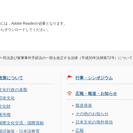
は，Adobe Readerが必要となります。
からダウンロードしてください。
>
民法及び家事事件手続法の一部を改正する法律（平成30年法律第72号）について
政策について
行事・シンポジウム
文化行政の基盤
広報・報道・お知らせ
芸術文化
報道発表
文化財
その他のお知らせ
著作権
日本文化の海外発信
国際文化交流・国際貢献
広報
国語施策・日本語教育