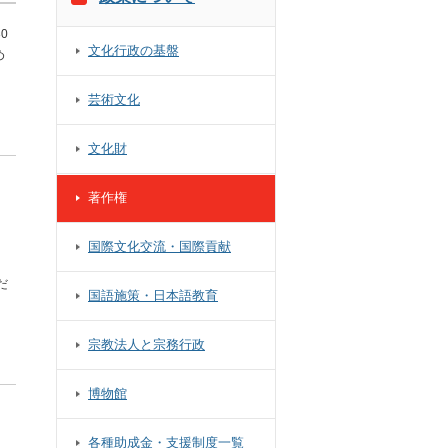
0
文化行政の基盤
め
芸術文化
文化財
著作権
国際文化交流・国際貢献
だ
国語施策・日本語教育
宗教法人と宗務行政
博物館
各種助成金・支援制度一覧