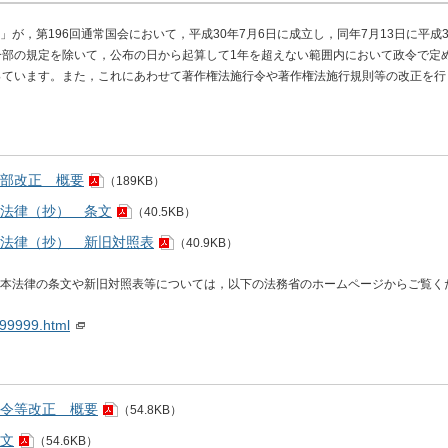
が，第196回通常国会において，平成30年7月6日に成立し，同年7月13日に平成3
一部の規定を除いて，公布の日から起算して1年を超えない範囲内において政令で定
っています。また，これにあわせて著作権法施行令や著作権法施行規則等の改正を行
部改正 概要
（189KB）
法律（抄） 条文
（40.5KB）
法律（抄） 新旧対照表
（40.9KB）
本法律の条文や新旧対照表等については，以下の法務省のホームページからご覧く
299999.html
令等改正 概要
（54.8KB）
文
（54.6KB）