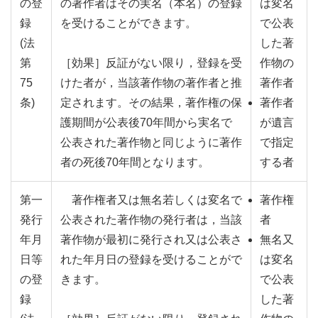
の登
の著作者はその実名（本名）の登録
は変名
録
を受けることができます。
で公表
(法
した著
第
［効果］反証がない限り，登録を受
作物の
75
けた者が，当該著作物の著作者と推
著作者
条)
定されます。その結果，著作権の保
著作者
護期間が公表後70年間から実名で
が遺言
公表された著作物と同じように著作
で指定
者の死後70年間となります。
する者
第一
著作権者又は無名若しくは変名で
著作権
発行
公表された著作物の発行者は，当該
者
年月
著作物が最初に発行され又は公表さ
無名又
日等
れた年月日の登録を受けることがで
は変名
の登
きます。
で公表
録
した著