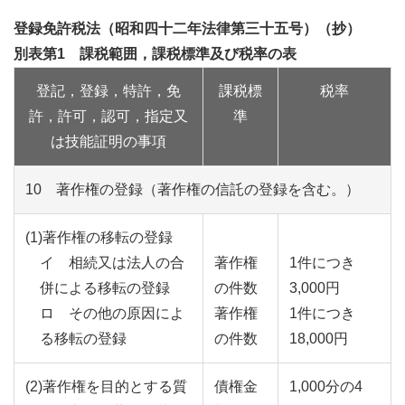
登録免許税法（昭和四十二年法律第三十五号）（抄）
別表第1 課税範囲，課税標準及び税率の表
登記，登録，特許，免
課税標
税率
許，許可，認可，指定又
準
は技能証明の事項
10 著作権の登録（著作権の信託の登録を含む。）
(1)著作権の移転の登録
イ 相続又は法人の合
著作権
1件につき
併による移転の登録
の件数
3,000円
ロ その他の原因によ
著作権
1件につき
る移転の登録
の件数
18,000円
(2)著作権を目的とする質
債権金
1,000分の4