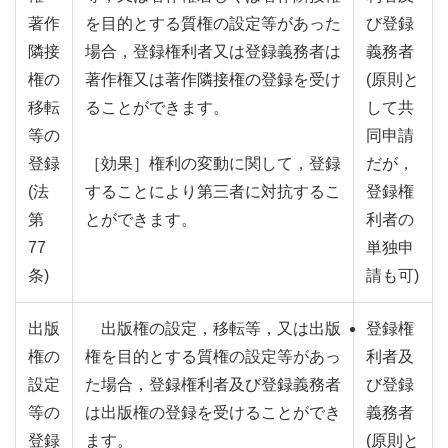
著作
を目的とする質権の設定等があった
び登録
隣接
場合，登録権利者又は登録義務者は
義務者
権の
著作権又は著作隣接権の登録を受け
(原則と
移転
ることができます。
して共
等の
同申請
登録
［効果］権利の変動に関して，登録
だが，
(法
することにより第三者に対抗するこ
登録権
第
とができます。
利者の
77
単独申
条)
請も可)
出版
出版権の設定，移転等，又は出版
登録権
権の
権を目的とする質権の設定等があっ
利者及
設定
た場合，登録権利者及び登録義務者
び登録
等の
は出版権の登録を受けることができ
義務者
登録
ます。
(原則と