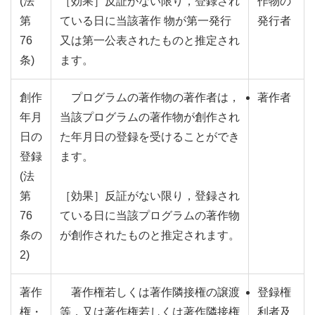
(法
［効果］反証がない限り，登録され
作物の
第
ている日に当該著作 物が第一発行
発行者
76
又は第一公表されたものと推定され
条)
ます。
創作
プログラムの著作物の著作者は，
著作者
年月
当該プログラムの著作物が創作され
日の
た年月日の登録を受けることができ
登録
ます。
(法
第
［効果］反証がない限り，登録され
76
ている日に当該プログラムの著作物
条の
が創作されたものと推定されます。
2)
著作
著作権若しくは著作隣接権の譲渡
登録権
権・
等，又は著作権若しくは著作隣接権
利者及