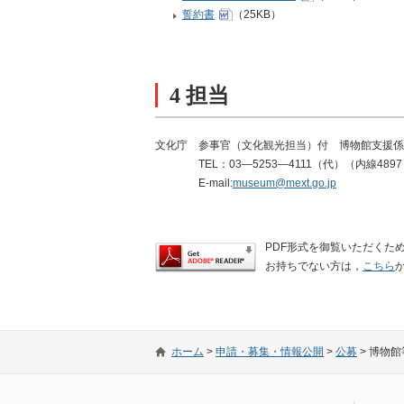
誓約書
（25KB）
4 担当
文化庁 参事官（文化観光担当）付 博物館支援係
TEL：03―5253―4111（代）（内線489
E-mail:
museum@mext.go.jp
PDF形式を御覧いただくために
お持ちでない方は，
こちら
ホーム
>
申請・募集・情報公開
>
公募
>
博物館