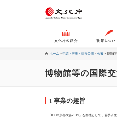
ホーム
>
申請・募集・情報公開
>
公募
>
博物館
博物館等の国際交
1 事業の趣旨
「ICOM京都大会2019」を契機として，若手