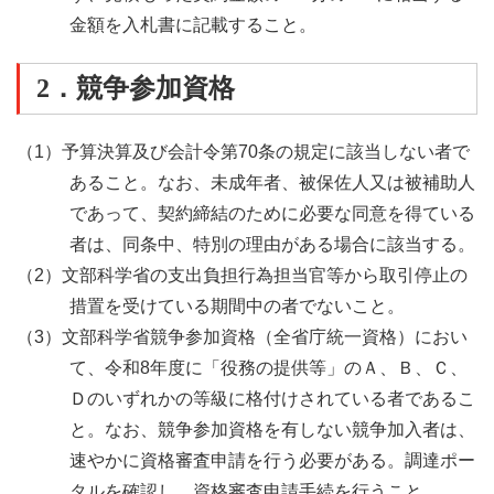
金額を入札書に記載すること。
2．競争参加資格
（1）予算決算及び会計令第70条の規定に該当しない者で
あること。なお、未成年者、被保佐人又は被補助人
であって、契約締結のために必要な同意を得ている
者は、同条中、特別の理由がある場合に該当する。
（2）文部科学省の支出負担行為担当官等から取引停止の
措置を受けている期間中の者でないこと。
（3）文部科学省競争参加資格（全省庁統一資格）におい
て、令和8年度に「役務の提供等」のＡ、Ｂ、Ｃ、
Ｄのいずれかの等級に格付けされている者であるこ
と。なお、競争参加資格を有しない競争加入者は、
速やかに資格審査申請を行う必要がある。調達ポー
タルを確認し、資格審査申請手続を行うこと。