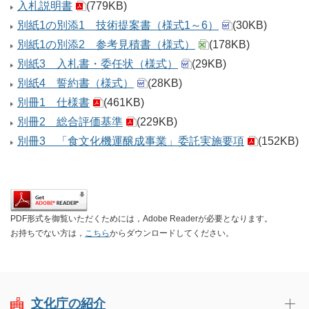
入札説明書
(779KB)
別紙1の別添1 技術提案書（様式1～6）
(30KB)
別紙1の別添2 参考見積書（様式）
(178KB)
別紙3 入札書・委任状（様式）
(29KB)
別紙4 誓約書（様式）
(28KB)
別冊1 仕様書
(461KB)
別冊2 総合評価基準
(229KB)
別冊3 「食文化機運醸成事業」委託実施要項
(152KB)
PDF形式を御覧いただくためには，Adobe Readerが必要となります。
お持ちでない方は，
こちら
からダウンロードしてください。
文化庁の紹介