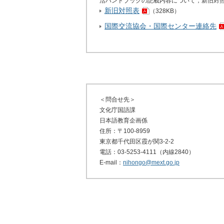
活ハンドブックの記載内容について，新旧対
新旧対照表
（328KB）
国際交流協会・国際センター連絡先
＜問合せ先＞
文化庁国語課
日本語教育企画係
住所：〒100-8959
東京都千代田区霞が関3-2-2
電話：03-5253-4111（内線2840）
E-mail：
nihongo@mext.go.jp