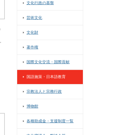
文化行政の基盤
芸術文化
」
文化財
，
著作権
国際文化交流・国際貢献
国語施策・日本語教育
宗教法人と宗務行政
博物館
各種助成金・支援制度一覧