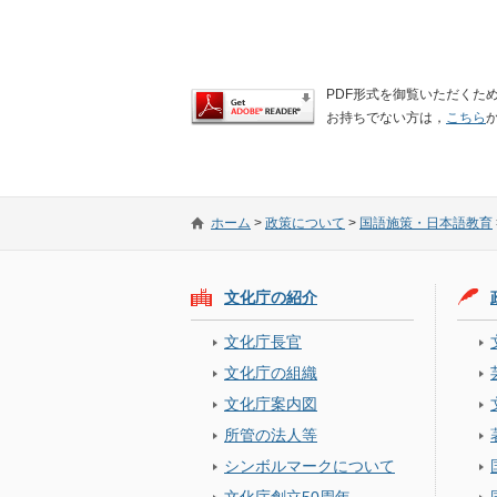
PDF形式を御覧いただくために
お持ちでない方は，
こちら
ホーム
>
政策について
>
国語施策・日本語教育
文化庁の紹介
文化庁長官
文化庁の組織
文化庁案内図
所管の法人等
シンボルマークについて