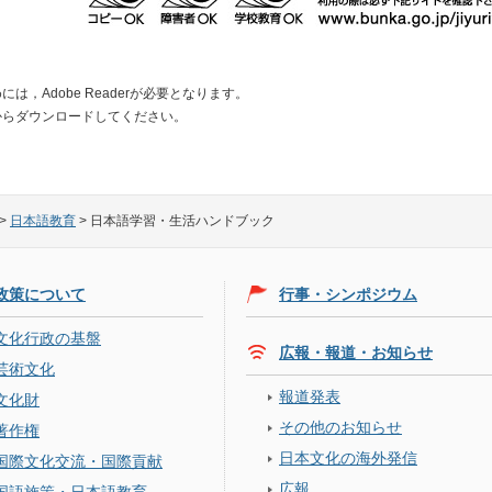
は，Adobe Readerが必要となります。
からダウンロードしてください。
>
日本語教育
>
日本語学習・生活ハンドブック
政策について
行事・シンポジウム
文化行政の基盤
広報・報道・お知らせ
芸術文化
報道発表
文化財
その他のお知らせ
著作権
日本文化の海外発信
国際文化交流・国際貢献
広報