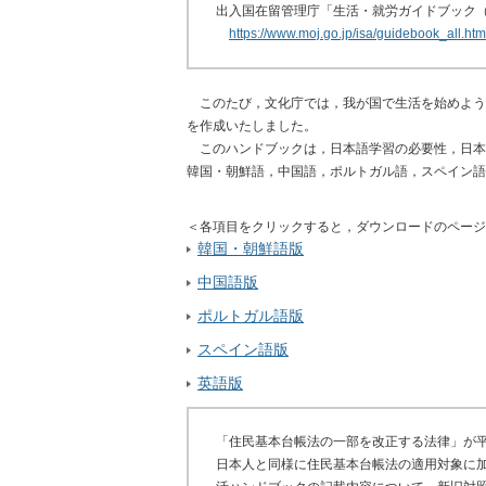
出入国在留管理庁「生活・就労ガイドブック
https://www.moj.go.jp/isa/guidebook_all.htm
このたび，文化庁では，我が国で生活を始めよう
を作成いたしました。
このハンドブックは，日本語学習の必要性，日本
韓国・朝鮮語，中国語，ポルトガル語，スペイン語
＜各項目をクリックすると，ダウンロードのページ
韓国・朝鮮語版
中国語版
ポルトガル語版
スペイン語版
英語版
「住民基本台帳法の一部を改正する法律」が平成
日本人と同様に住民基本台帳法の適用対象に