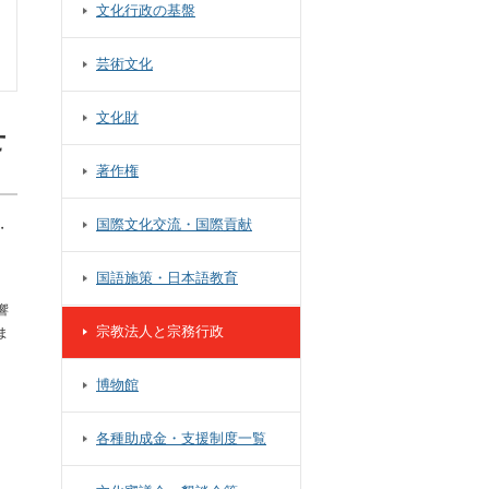
文化行政の基盤
芸術文化
文化財
せ
著作権
国際文化交流・国際貢献
・
国語施策・日本語教育
響
宗教法人と宗務行政
ま
博物館
各種助成金・支援制度一覧