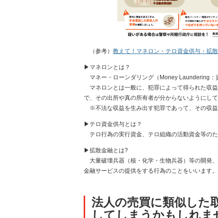
（参考）
教えて！マネロン・テロ資金供与・拡散
▶マネロンとは？
マネー・ローンダリング（Money Launderin
マネロンとは一般に、犯罪によって得られた収益
で、その出所や真の所有者が分からないようにして
※不法な収益を生み出す犯罪であって、その収益
▶テロ資金供与とは？
テロ行為の実行資金、テロ組織の活動資金等のた
▶拡散金融とは?
大量破壊兵器（核・化学・生物兵器）等の開発、
金融サービスの提供をする行為のことをいいます。
法人の売買に類似した
してしまうかもしれま