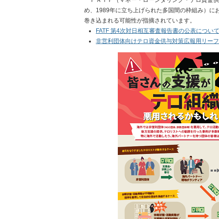
め、1989年に立ち上げられた多国間の枠組み）
巻き込まれる可能性が指摘されています。
FATF 第4次対日相互審査報告書の公表につい
非営利団体向けテロ資金供与対策広報用リーフ