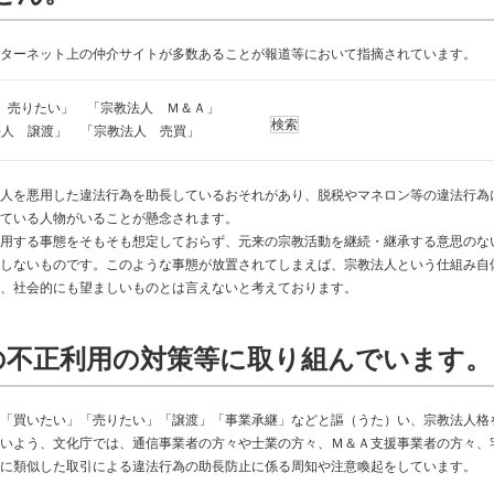
ターネット上の仲介サイトが多数あることが報道等において指摘されています。
 売りたい」 「宗教法人 Ｍ＆Ａ」
検索
法人 譲渡」 「宗教法人 売買」
人を悪用した違法行為を助長しているおそれがあり、脱税やマネロン等の違法行為
ている人物がいることが懸念されます。
用する事態をそもそも想定しておらず、元来の宗教活動を継続・継承する意思のな
しないものです。このような事態が放置されてしまえば、宗教法人という仕組み自
、社会的にも望ましいものとは言えないと考えております。
の不正利用の対策等に取り組んでいます。
「買いたい」「売りたい」「譲渡」「事業承継」などと謳（うた）い、宗教法人格
いよう、文化庁では、通信事業者の方々や士業の方々、Ｍ＆Ａ支援事業者の方々、
に類似した取引による違法行為の助長防止に係る周知や注意喚起をしています。