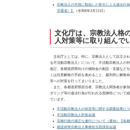
宗教法人の売買に類似した取引による違法行為
交通省）】
（令和8年3月11日）
文化庁は、宗教法人格
人対策等に取り組んで
文化庁としては、特に、宗教法人として設立され
る不活動宗教法人）について、不活動宗教法人の判
改訂、各都道府県向けの補助金の創設・支援などを
くは任意解散の手続を進めること、裁判所に解散命
等への対策を行ってまいりました。
また、各都道府県担当者、宗教法人関係者が参加
ダリング等の違法行為が行われる危険性について繰
ています。
不活動宗教法人の状況等に関する調査結果につ
不活動宗教法人対策会議
宗務行政の適正な遂行について（通知）【各都
都道府県宗教法人事務担当部課長会議