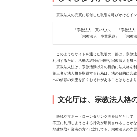
宗教法人の売買に類似した取引を呼びかけるイン
「宗教法人 買いたい」 「宗教法人
「宗教法人 事業承継」 「宗教
このようなサイトを通じた取引の一部は、宗教法
利用するため、活動の継続が困難な宗教法人を狙っ
宗教法人法は、宗教活動以外の目的に法人格を利
第三者が法人格を取得する行為は、法の目的に合致
への信頼の失墜を招くおそれがあることはもとより
文化庁は、宗教法人格
脱税やマネー・ローンダリング等を目的として、
不正に利用しようとする行為が助長されることがな
地建物取引業者の方々に対しても、宗教法人の売買