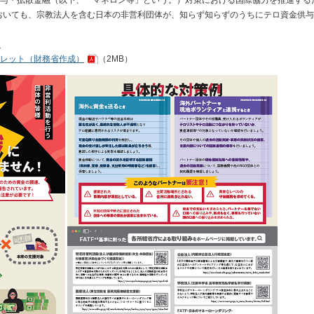
においても、宗教法人を含む日本の非営利団体が、知らず知らずのうちにテロ資金供
て
レット（財務省作成）
（2MB）