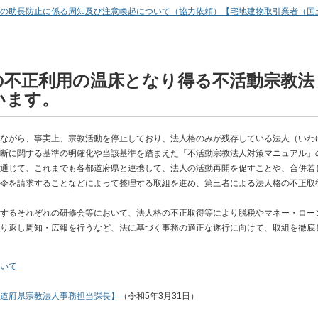
の助長防止に係る周知及び注意喚起について（協力依頼）【宅地建物取引業者（国
の不正利用の温床となり得る不活動宗教法
います。
ながら、事実上、宗教活動を停止しており、法人格のみが残存している法人（いわ
断に関する基準の明確化や当該基準を踏まえた「不活動宗教法人対策マニュアル」
通じて、これまでも各都道府県と連携して、法人の活動再開を促すことや、合併若
令を請求することなどによって整理する取組を進め、第三者による法人格の不正取
するそれぞれの研修会等において、法人格の不正取得等により脱税やマネー・ロー
り返し周知・広報を行うなど、法に基づく事務の適正な遂行に向けて、取組を徹底
いて
道府県宗教法人事務担当課長】
（令和5年3月31日）