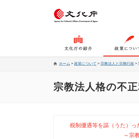
ホーム
>
政策について
>
宗教法人と宗務行政
>
宗教法人格の不正
税制優遇等を謳（うた）っ
～宗