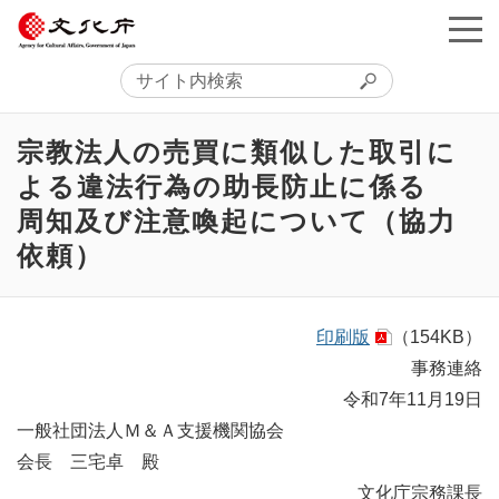
宗教法人の売買に類似した取引に
よる違法行為の助長防止に係る
周知及び注意喚起について（協力
依頼）
印刷版
（154KB）
事務連絡
令和7年11月19日
一般社団法人Ｍ＆Ａ支援機関協会
会長 三宅卓 殿
文化庁宗務課長