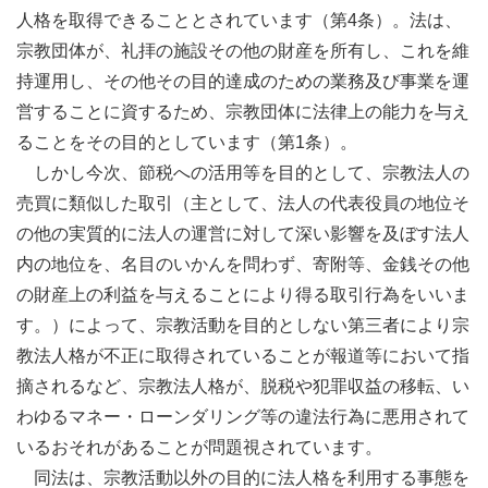
人格を取得できることとされています（第4条）。法は、
宗教団体が、礼拝の施設その他の財産を所有し、これを維
持運用し、その他その目的達成のための業務及び事業を運
営することに資するため、宗教団体に法律上の能力を与え
ることをその目的としています（第1条）。
しかし今次、節税への活用等を目的として、宗教法人の
売買に類似した取引（主として、法人の代表役員の地位そ
の他の実質的に法人の運営に対して深い影響を及ぼす法人
内の地位を、名目のいかんを問わず、寄附等、金銭その他
の財産上の利益を与えることにより得る取引行為をいいま
す。）によって、宗教活動を目的としない第三者により宗
教法人格が不正に取得されていることが報道等において指
摘されるなど、宗教法人格が、脱税や犯罪収益の移転、い
わゆるマネー・ローンダリング等の違法行為に悪用されて
いるおそれがあることが問題視されています。
同法は、宗教活動以外の目的に法人格を利用する事態を