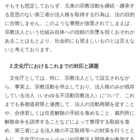
そもそも想定しておらず、元来の宗教活動を継続・継承す
る意思のない第三者が法人格を取得する行為は、法の目的
に合致しません。このような事態が放置されてしまえば、
宗教法人という仕組み自体への信頼の失墜を招くおそれが
あることはもとより、社会的にも望ましいものとは言えな
いと考えております。
2.文化庁におけるこれまでの対応と課題
文化庁としては、特に、宗教法人として設立されなが
ら、事実上、宗教活動を停止しており、法人格のみが残存
している法人（いわゆる不活動宗教法人）について、これ
までも各都道府県と連携して、法人の活動再開を促すこと
や、合併若しくは任意解散の手続を進めること、裁判所に
解散命令を請求することなどによって整理する取組を進
め、第三者による法人格の不正取得等への対策を行うとと
もに、文化庁のホームページや宗教法人関係者が参加する