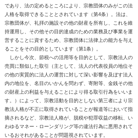
であり、法の定めるところにより、宗教団体のみがこの法
人格を取得できることとされています（第4条）。法は、
宗教団体が、礼拝の施設その他の財産を所有し、これを維
持運用し、その他その目的達成のための業務及び事業を運
営することに資するため、宗教団体に法律上の能力を与え
ることをその目的としています（第1条）。
しかし今次、節税への活用等を目的として、宗教法人の
売買に類似した取引（主として、法人の代表役員の地位そ
の他の実質的に法人の運営に対して深い影響を及ぼす法人
内の地位を、名目のいかんを問わず、寄附等、金銭その他
の財産上の利益を与えることにより得る取引行為をいいま
す。）によって、宗教活動を目的としない第三者により宗
教法人格が不正に取得されていることが報道等において指
摘されるなど、宗教法人格が、脱税や犯罪収益の移転、い
わゆるマネー・ローンダリング等の違法行為に悪用されて
いるおそれがあることが問題視されています。