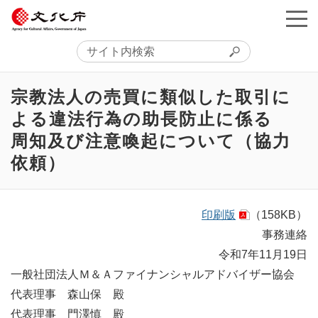
宗教法人の売買に類似した取引に
よる違法行為の助長防止に係る
周知及び注意喚起について（協力
依頼）
印刷版
（158KB）
事務連絡
令和7年11月19日
一般社団法人Ｍ＆Ａファイナンシャルアドバイザー協会
代表理事 森山保 殿
代表理事 門澤慎 殿