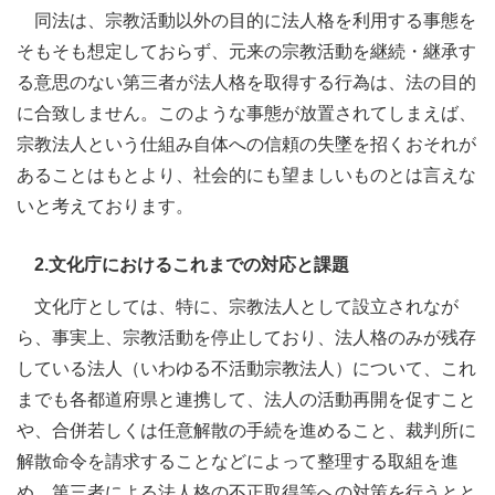
同法は、宗教活動以外の目的に法人格を利用する事態を
そもそも想定しておらず、元来の宗教活動を継続・継承す
る意思のない第三者が法人格を取得する行為は、法の目的
に合致しません。このような事態が放置されてしまえば、
宗教法人という仕組み自体への信頼の失墜を招くおそれが
あることはもとより、社会的にも望ましいものとは言えな
いと考えております。
2.文化庁におけるこれまでの対応と課題
文化庁としては、特に、宗教法人として設立されなが
ら、事実上、宗教活動を停止しており、法人格のみが残存
している法人（いわゆる不活動宗教法人）について、これ
までも各都道府県と連携して、法人の活動再開を促すこと
や、合併若しくは任意解散の手続を進めること、裁判所に
解散命令を請求することなどによって整理する取組を進
め、第三者による法人格の不正取得等への対策を行うとと