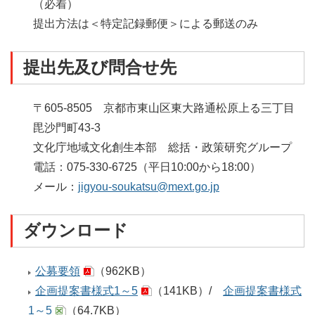
（必着）
提出方法は＜特定記録郵便＞による郵送のみ
提出先及び問合せ先
〒605-8505
京都市東山区東大路通松原上る三丁目
毘沙門町43-3
文化庁地域文化創生本部
総括・政策研究グループ
電話：075-330-6725（平日10:00から18:00）
メール：
jigyou-soukatsu@mext.go.jp
ダウンロード
公募要領
（962KB）
企画提案書様式1～5
（141KB）
/
企画提案書様式
1～5
（64.7KB）