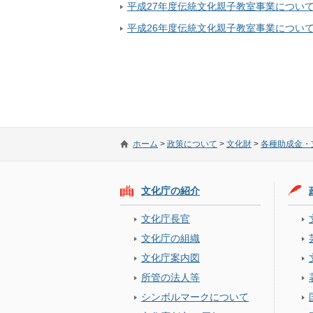
平成27年度伝統文化親子教室事業につい
平成26年度伝統文化親子教室事業につい
ホーム
>
政策について
>
文化財
>
各種助成金・
文化庁の紹介
文化庁長官
文化庁の組織
文化庁案内図
所管の法人等
シンボルマークについて