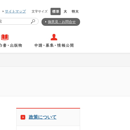
サイトマップ
文字サイズ
御意見・お問合せ
政策について