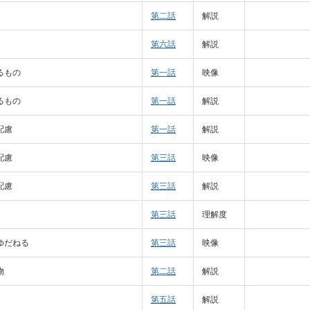
第二話
解説
第六話
解説
るもの
第一話
映像
るもの
第一話
解説
配慮
第一話
解説
配慮
第三話
映像
配慮
第三話
解説
第三話
理解度
ゆだねる
第三話
映像
物
第二話
解説
第五話
解説