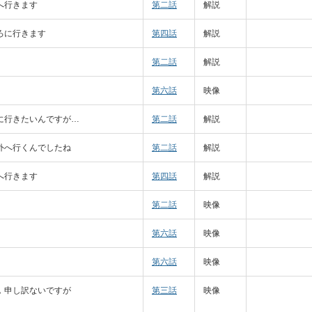
へ行きます
第二話
解説
ろに行きます
第四話
解説
第二話
解説
第六話
映像
に行きたいんですが…
第二話
解説
外へ行くんでしたね
第二話
解説
へ行きます
第四話
解説
第二話
映像
第六話
映像
第六話
映像
，申し訳ないですが
第三話
映像