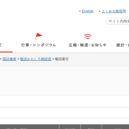
English
よくある御質問
>
国語施策
>
敬語おもしろ相談室
>
敬語索引