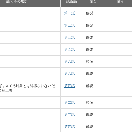
語句等の用例
該当話
部分
備考
第一話
解説
第二話
解説
第三話
解説
第五話
解説
第六話
映像
第六話
解説
ば，立てる対象とは認識されないだ
第四話
解説
る第三者
第二話
映像
第二話
解説
第四話
解説