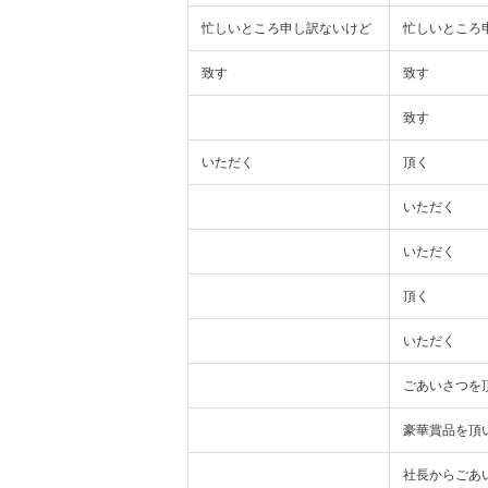
忙しいところ申し訳ないけど
忙しいところ
致す
致す
致す
いただく
頂く
いただく
いただく
頂く
いただく
ごあいさつを
豪華賞品を頂
社長からごあ