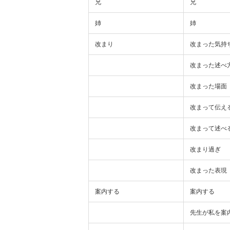
兄
兄
姉
姉
改まり
改まった気持
改まった述べ
改まった場面
改まって伝え
改まって述べ
改まり過ぎ
改まった表現
案内する
案内する
先生が私を案