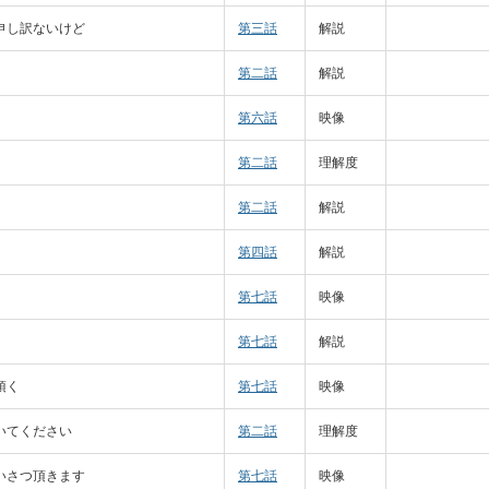
申し訳ないけど
第三話
解説
第二話
解説
第六話
映像
第二話
理解度
第二話
解説
第四話
解説
第七話
映像
第七話
解説
頂く
第七話
映像
いてください
第二話
理解度
いさつ頂きます
第七話
映像