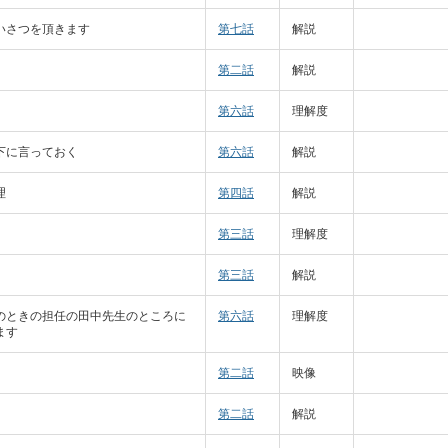
いさつを頂きます
第七話
解説
第二話
解説
第六話
理解度
下に言っておく
第六話
解説
理
第四話
解説
第三話
理解度
第三話
解説
のときの担任の田中先生のところに
第六話
理解度
ます
第二話
映像
第二話
解説