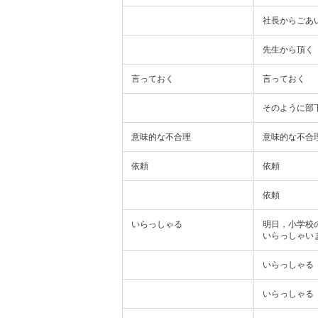
社長からごあ
先生から頂く
言っておく
言っておく
そのように部
意味的な不合理
意味的な不合
依頼
依頼
依頼
いらっしゃる
明日，小学校
いらっしゃい
いらっしゃる
いらっしゃる