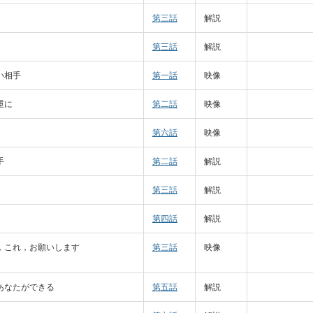
第三話
解説
第三話
解説
い相手
第一話
映像
重に
第二話
映像
第六話
映像
手
第二話
解説
第三話
解説
第四話
解説
，これ，お願いします
第三話
映像
あなたができる
第五話
解説