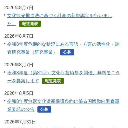
2026年8月7日
文化観光推進法に基づく計画の新規認定を行いまし
た。
報道発表
2026年8月7日
令和8年度危機的な状況にある言語・方言の活性化・調
査研究事業（研究事業）
公募
2026年8月7日
令和8年度（第81回）文化庁芸術祭を開催、無料モニタ
ーを募集します
報道発表
2026年8月5日
令和8年度無形文化遺産保護条約に係る国際動向調査事
業委託の公告
公募
2026年7月31日