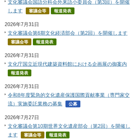
文化審議会国語分科会外来語小委員会（第3回）を開催
します
審議会等
報道発表
2026年7月31日
文化審議会第6期文化経済部会（第2回）を開催します
審議会等
報道発表
2026年7月31日
文化庁国立近現代建築資料館における企画展の御案内
報道発表
2026年7月31日
令和8年度緊急的文化遺産保護国際貢献事業（専門家交
流）実施委託業務の募集
公募
2026年7月27日
文化審議会第10期世界文化遺産部会（第2回）を開催し
ます
審議会等
報道発表