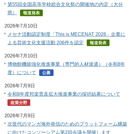
第55回全国高等学校総合文化祭の開催地の内定（大分
県）
報道発表
2026年7月10日
メセナ活動認定制度「This is MECENAT 2026」企業に
よる芸術文化支援活動 206件を認定
報道発表
2026年7月10日
博物館機能強化推進事業（専門的人材派遣）（令和8年
度）について
公募
2026年7月9日
令和8年度邦楽普及拡大推進事業の採択結果について
政策分野
2026年7月9日
次世代のマンガ海外発信のためのプラットフォーム構築
に向けたコンソーシアム第2回会議を開催します