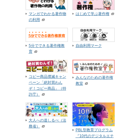
マンガでわかる著作物
はじめて学ぶ著作権
の利用
5分でできる著作権教
自由利用マーク
育
コピー商品撲滅キャン
みんなのための著作権
ペーン「絶対買わん
教室
ぞ！コピー商品」（特
許庁）
大人への道しるべ（法
務省）
PBL型教育プログラム
『10代のデジタルエチ