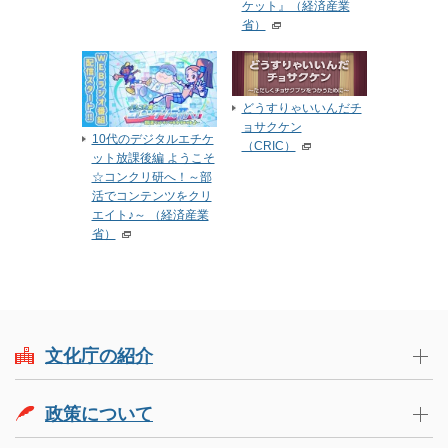
ケット』（経済産業
省）
どうすりゃいいんだチ
ョサクケン
10代のデジタルエチケ
（CRIC）
ット放課後編 ようこそ
☆コンクリ研へ！～部
活でコンテンツをクリ
エイト♪～ （経済産業
省）
文化庁の紹介
政策について