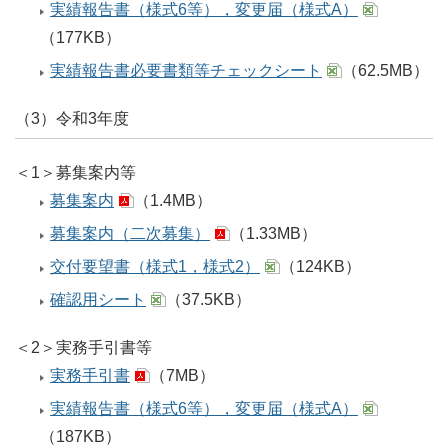
実績報告書（様式6等），変更届（様式A）
（177KB）
実績報告書必要書類等チェックシート
（62.5MB）
（3）令和3年度
＜1＞募集案内等
募集案内
（1.4MB）
募集案内（二次募集）
（1.33MB）
交付要望書（様式1，様式2）
（124KB）
確認用シート
（37.5KB）
＜2＞実務手引書等
実務手引書
（7MB）
実績報告書（様式6等），変更届（様式A）
（187KB）