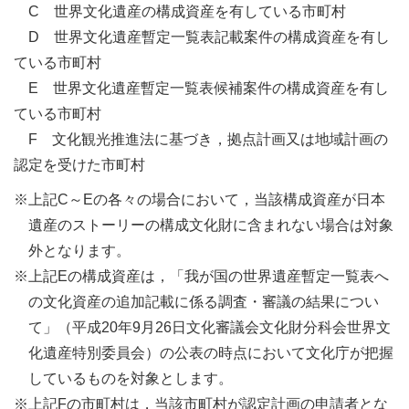
C
世界文化遺産の構成資産を有している市町村
D
世界文化遺産暫定一覧表記載案件の構成資産を有し
ている市町村
E
世界文化遺産暫定一覧表候補案件の構成資産を有し
ている市町村
F
文化観光推進法に基づき，拠点計画又は地域計画の
認定を受けた市町村
※上記C～Eの各々の場合において，当該構成資産が日本
遺産のストーリーの構成文化財に含まれない場合は対象
外となります。
※上記Eの構成資産は，「我が国の世界遺産暫定一覧表へ
の文化資産の追加記載に係る調査・審議の結果につい
て」（平成20年9月26日文化審議会文化財分科会世界文
化遺産特別委員会）の公表の時点において文化庁が把握
しているものを対象とします。
※上記Fの市町村は，当該市町村が認定計画の申請者とな