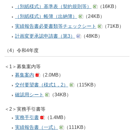
（別紙様式）基準表（契約規則等）
（16KB）
（別紙様式）帳簿（出納簿）
（24KB）
実績報告書必要書類等チェックシート
（71KB）
計画変更承認申請書（第3）
（48KB）
（4）令和4年度
＜1＞募集案内等
募集案内
（2.0MB）
交付要望書（様式1，2）
（115KB）
確認用シート
（34KB）
＜2＞実務手引書等
実務手引書
（1.4MB）
実績報告書（一式）
（111KB）