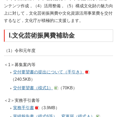
ンテンツ作成，（4）活用整備，（5）構成文化財の魅力向
上に対して，文化芸術振興費や文化資源活用事業費を交付
するなど，文化庁が積極的に支援します。
Ⅰ.文化芸術振興費補助金
（1）令和元年度
＜1＞募集案内等
交付要望書の提出について（手引き）
（240.5KB）
交付要望書（様式1）
（70KB）
＜2＞実務手引書等
実務手引書
（3.9MB）
実績報告書（様式6等），変更届（様式Ａ）