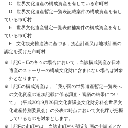
C
世界文化遺産の構成資産を有している市町村
D
世界文化遺産暫定一覧表記載案件の構成資産を有し
ている市町村
E
世界文化遺産暫定一覧表候補案件の構成資産を有し
ている市町村
F
文化観光推進法に基づき，拠点計画又は地域計画の
認定を受けた市町村
※上記C～Eの各々の場合において，当該構成資産が日本
遺産のストーリーの構成文化財に含まれない場合は対象
外となります。
※上記Eの構成資産は，「我が国の世界遺産暫定一覧表へ
の文化資産の追加記載に係る調査・審議の結果につい
て」（平成20年9月26日文化審議会文化財分科会世界文
化遺産特別委員会）の公表の時点において文化庁が把握
しているものを対象とします。
※上記Fの市町村は，当該市町村が認定計画の申請者とな