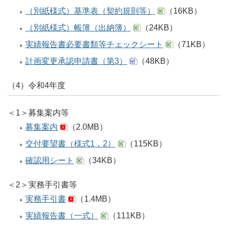
（別紙様式）基準表（契約規則等）
（16KB）
（別紙様式）帳簿（出納簿）
（24KB）
実績報告書必要書類等チェックシート
（71KB）
計画変更承認申請書（第3）
（48KB）
（4）令和4年度
＜1＞募集案内等
募集案内
（2.0MB）
交付要望書（様式1，2）
（115KB）
確認用シート
（34KB）
＜2＞実務手引書等
実務手引書
（1.4MB）
実績報告書（一式）
（111KB）