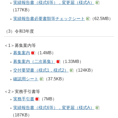
実績報告書（様式6等），変更届（様式A）
（177KB）
実績報告書必要書類等チェックシート
（62.5MB）
（3）令和3年度
＜1＞募集案内等
募集案内
（1.4MB）
募集案内（二次募集）
（1.33MB）
交付要望書（様式1，様式2）
（124KB）
確認用シート
（37.5KB）
＜2＞実務手引書等
実務手引書
（7MB）
実績報告書（様式6等），変更届（様式A）
（187KB）