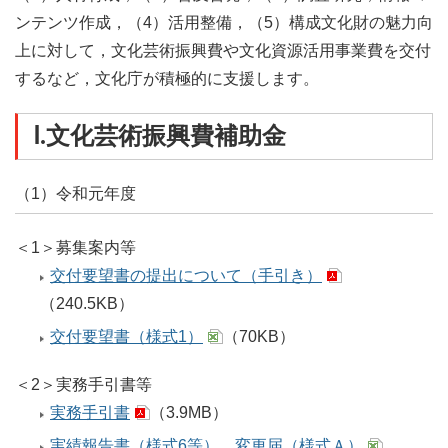
ンテンツ作成，（4）活用整備，（5）構成文化財の魅力向
上に対して，文化芸術振興費や文化資源活用事業費を交付
するなど，文化庁が積極的に支援します。
Ⅰ.文化芸術振興費補助金
（1）令和元年度
＜1＞募集案内等
交付要望書の提出について（手引き）
（240.5KB）
交付要望書（様式1）
（70KB）
＜2＞実務手引書等
実務手引書
（3.9MB）
実績報告書（様式6等），変更届（様式Ａ）