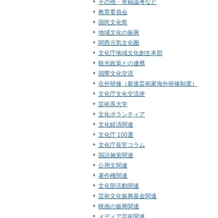
その他・寄稿論考など
教育委員会
国民文化祭
地域文化の振興
関西元気文化圏
文化庁地域文化創生本部
観光政策との連携
国際文化交流
在外研修（新進芸術家海外研修制度）
文化庁文化交流使
芸術系大学
文化ボランティア
文化経済関連
文化庁 100選
文化庁長官コラム
国語施策関連
公用文関連
著作権関連
文化部活動関連
芸術文化振興基金関連
映画の振興関連
メディア芸術関連