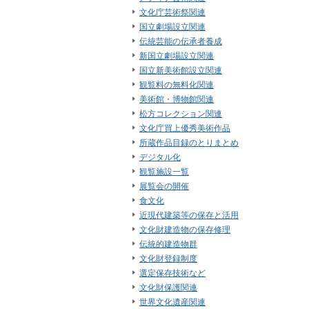
文化庁芸術祭関連
国立劇場設立関連
伝統芸能の伝承者養成
新国立劇場設立関連
国立新美術館設立関連
観覧料の無料化関連
美術館・博物館関連
松方コレクション関連
文化庁買上優秀美術作品
所蔵作品目録のとりまとめ
デジタル化
観覧施設一覧
展覧会の開催
食文化
近現代建築等の保存と活用
文化財建造物の保存修理
伝統的建造物群
文化財登録制度
選定保存技術など
文化財保護関連
世界文化遺産関連