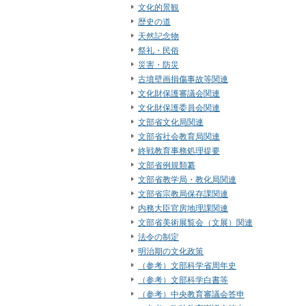
文化的景観
歴史の道
天然記念物
祭礼・民俗
災害・防災
古墳壁画損傷事故等関連
文化財保護審議会関連
文化財保護委員会関連
文部省文化局関連
文部省社会教育局関連
終戦教育事務処理提要
文部省例規類纂
文部省教学局・教化局関連
文部省宗教局保存課関連
内務大臣官房地理課関連
文部省美術展覧会（文展）関連
法令の制定
明治期の文化政策
（参考）文部科学省周年史
（参考）文部科学白書等
（参考）中央教育審議会答申