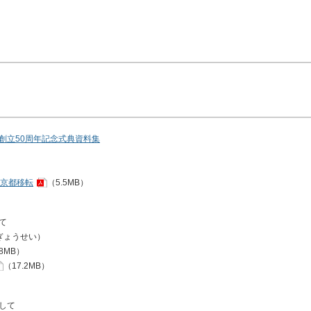
創立50周年記念式典資料集
京都移転
（5.5MB）
て
ぎょうせい）
.8MB）
（17.2MB）
して