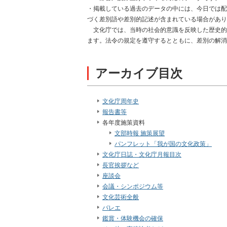
・掲載している過去のデータの中には、今日では配
づく差別語や差別的記述が含まれている場合があり
文化庁では、当時の社会的意識を反映した歴史的
ます。法令の規定を遵守するとともに、差別の解消
アーカイブ目次
文化庁周年史
報告書等
各年度施策資料
文部時報 施策展望
パンフレット「我が国の文化政策」
文化庁日誌・文化庁月報目次
長官挨拶など
座談会
会議・シンポジウム等
文化芸術全般
バレエ
鑑賞・体験機会の確保