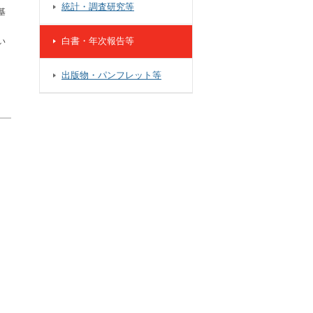
統計・調査研究等
基
白書・年次報告等
い
出版物・パンフレット等