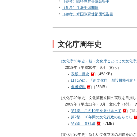
（参考）臨時教育審議会答申
（参考）生涯学習関連
（参考）米国教育使節団報告書
文化庁周年史
（文化庁50年史）新・文化庁ことはじめ文化庁
2018年（平成30年）9月
文化庁
表紙・目次
（458KB）
はじめに、「新文化庁」創設機能強化と
参考資料
（25MB）
（文化庁40年史）文化芸術立国の実現を目指し
2009年（平成21年）3月
文化庁（発行
第1部 この10年を振り返って
（15
第2部 10年間の文化行政のあらまし
第3部 資料編
（7MB）
（文化庁30年史）新しい文化立国の創造をめざ