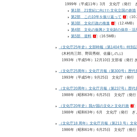
1999年（平成11年）3月
文化庁（発行
第1部 21世紀に向けた文化立国の創造
第2部 この10年を振り返って
（10
第3部 文化行政の推進
（12.4MB）
第4部 文化の振興と文化財の保存・活
第5部 資料
（16.5MB）
（文化庁25年史）文部時報（第1404号）特別記
(木村尚三郎、野田秀樹、佐藤しのぶ)
1993年（平成5年）12月10日 文部省（発行
（文化庁25周年）文化庁月報（第300号）歴代
1993年（平成5年）9月25日
文化庁（発行
（文化庁20周年）文化庁月報（第237号）歴代
1988年（昭和63年）6月25日
文化庁（発行
（文化庁20年史）我が国の文化と文化行政
1988年（昭和63年）6月
文化庁（発行
ぎ
（文化庁18 周年）文化庁月報（第213 号）文
1986年（昭和61年）6月25日
文化庁（発行